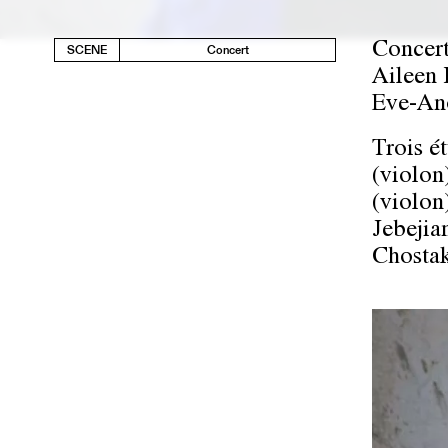
Concert
SCENE
Concert
Aileen 
Eve-Ano
Trois é
(violon
(violon
Jebejia
Chostak