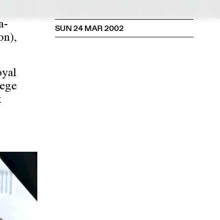
a-
SUN 24 MAR 2002
on),
oyal
aege
k