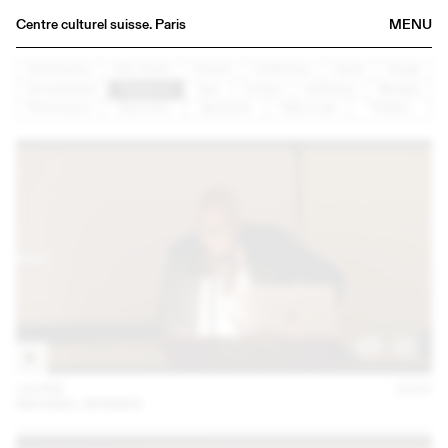
Centre culturel suisse. Paris
MENU
Agenda
Architecture
Arts visuels
Concert
Conférence
Danse
Design
Documentaire
Graphisme
Jazz
Lecture
Littérature
Musique
Bookshop
Performance
Rencontre
Spectacle
Table ronde
Théâtre
Buvette
Archives
Medias
Publications
About
FR
/
EN
14 FEB
2023
MICHAEL RENNER