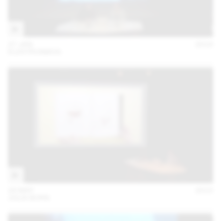
27 JAN
2016
ELEKTROSMOG
28 MAY
2015
JULIA BORN