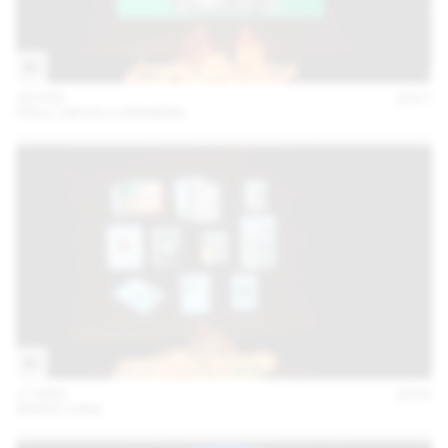
28 FEB
2017
PRILL VIECELI CREMERS
17 MAY
2016
MARIE LUSA