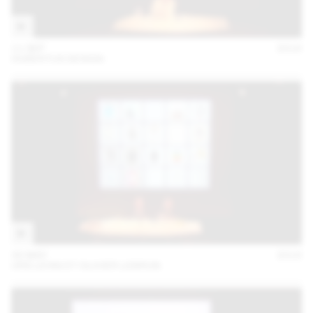
11 SEP
2018
HUBERTUS DESIGN
30 MAY
2018
URS LEHNI ET OLIVIER LEBRUN