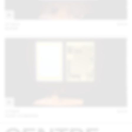
20 NOV
2014
NORM
13 MAY
2014
AUDE LEHMANN