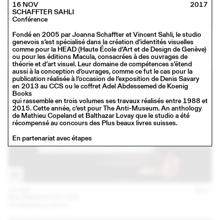
16 NOV
2017
SCHAFFTER SAHLI
Conférence
Fondé en 2005 par Joanna Schaffter et Vincent Sahli, le studio
16 NOV
2017
genevois s’est spécialisé dans la création d’identités visuelles
SCHAFFTER SAHLI
comme pour la HEAD (Haute École d’Art et de Design de Genève)
Conférence
ou pour les éditions Macula, consacrées à des ouvrages de
théorie et d’art visuel. Leur domaine de compétences s’étend
aussi à la conception d’ouvrages, comme ce fut le cas pour la
publication réalisée à l’occasion de l’exposition de Denis Savary
en 2013 au CCS ou le coffret Adel Abdessemed de Koenig
Books
qui rassemble en trois volumes ses travaux réalisés entre 1988 et
2015. Cette année, c’est pour The Anti-Museum. An anthology
de Mathieu Copeland et Balthazar Lovay que le studio a été
récompensé au concours des Plus beaux livres suisses.
En partenariat avec étapes
13 SEP
2017
BALDINGER•VU-HUU
Unreleased projects