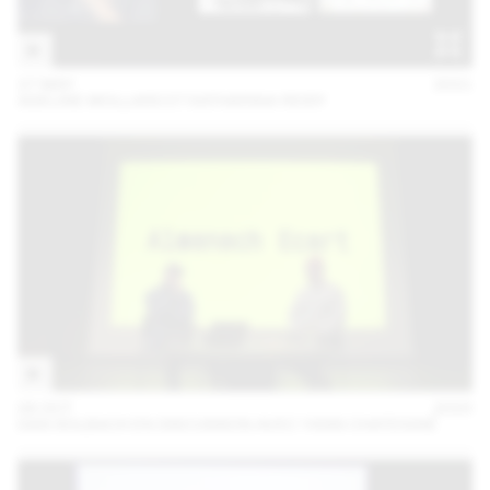
27 MAY
2021
ADELINE MOLLARD ET KATHARINA REIDY
06 OCT
2020
DAN SOLBACH EN DISCUSSION AVEC YANN CHATEIGNÉ