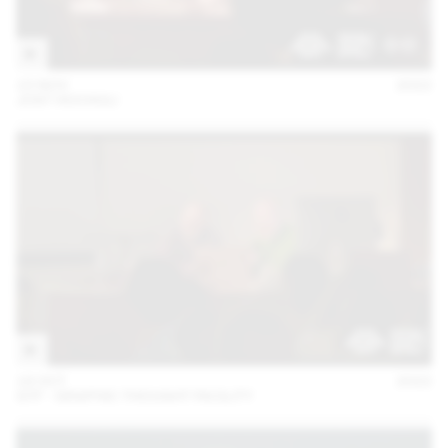
15 NOV
2022
JOST HOCHULI
18 OCT
2022
GTF - GRAPHIC THOUGHT FACILITY