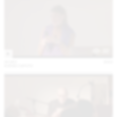
06 DEC
2022
KUENG CAPUTO