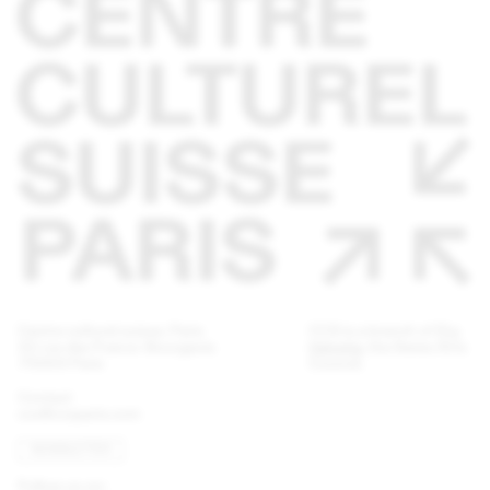
Centre culturel suisse. Paris
CCS is a branch of
Pro
32 rue des Francs-Bourgeois
Helvetia
, the Swiss Arts
75003 Paris
Council.
Contact
ccs@ccsparis.com
NEWSLETTER
Follow us on: