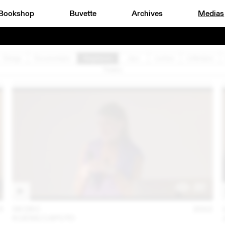
Bookshop
Buvette
Archives
Medias
Design
Documentaire
Graphisme
Jazz
Lecture
Littérature
Théâtre
3
06 DEC
2022
KUENG CAPUTO