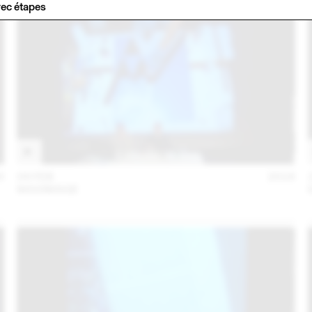
vec étapes
6
04 FEB
2016
MAXIMAGE