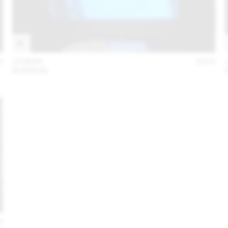
5
19 MAR
2015
BONBON
4