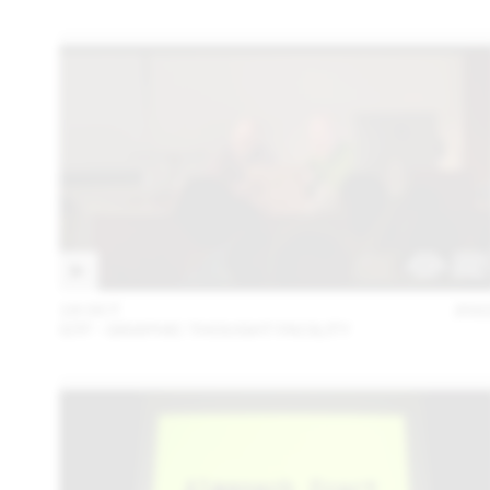
18 OCT
202
GTF - GRAPHIC THOUGHT FACILITY