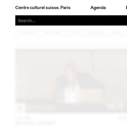
Centre culturel suisse. Paris
Agenda
Architecture
Arts visuels
Concert
Conférence
Danse
14 FEB
202
MICHAEL RENNER