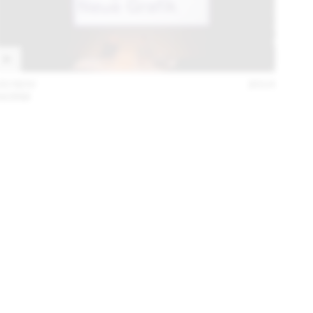
20 NOV
2014
NORM