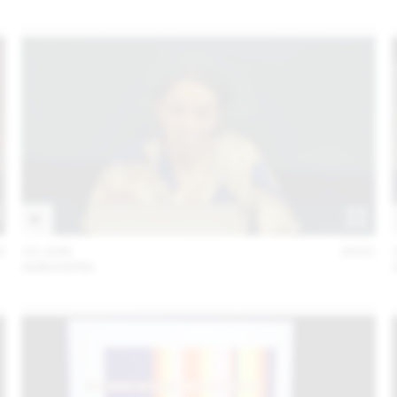
2
10 JUN
2021
ANN KERN