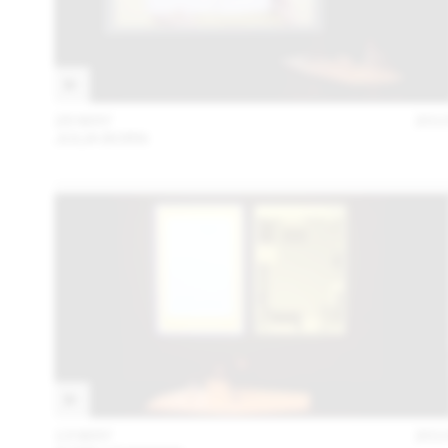
28 MAY
201
JULIA BORN
13 MAY
201