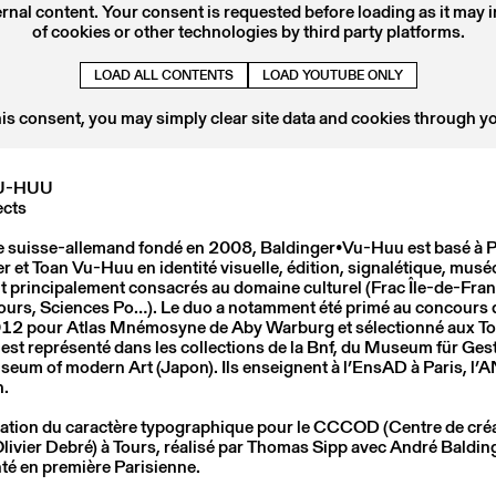
ernal content. Your consent is requested before loading as it may 
of cookies or other technologies by third party platforms.
8
22 MAR
2018
TEO SCHIFFERLI
LOAD ALL CONTENTS
LOAD YOUTUBE ONLY
Conférence
his consent, you may simply clear site data and cookies through y
U-HUU
ects
e suisse-allemand fondé en 2008, Baldinger•Vu-Huu est basé à Pa
r et Toan Vu-Huu en identité visuelle, édition, signalétique, musé
t principalement consacrés au domaine culturel (Frac Île-de-Fran
s, Sciences Po…). Le duo a notamment été primé au concours 
2012 pour Atlas Mnémosyne de Aby Warburg et sélectionné aux 
 est représenté dans les collections de la Bnf, du Museum für Ges
eum of modern Art (Japon). Ils enseignent à l’EnsAD à Paris, l’
h.
7
09 MAY
2017
réation du caractère typographique pour le CCCOD (Centre de cré
LAURENT BENNER
ivier Debré) à Tours, réalisé par Thomas Sipp avec André Baldin
té en première Parisienne.