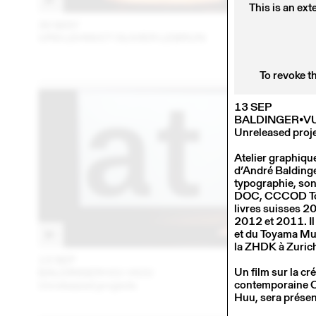
This is an ext
30 MAY
201
URS LEHNI ET OLIVIER LEBRUN
To revoke t
13 SEP
BALDINGER•V
Unreleased proj
Atelier graphiqu
d’André Baldinge
typographie, son
DOC, CCCOD Tour
livres suisses 
2012 et 2011. Il
et du Toyama Mus
la ZHDK à Zuric
13 SEP
201
Un film sur la c
BALDINGER•VU-HUU
contemporaine Ol
Unreleased projects
Huu, sera présen