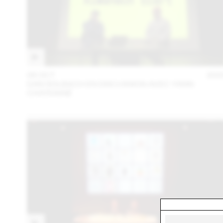
06 OCT
202
DAN SOLBACH EN DISCUSSION AVEC YANN
CHATEIGNÉ