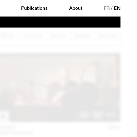
Publications
About
FR
/
EN
Musique
Performance
Rencontre
Spectacle
Table ronde
15 NOV
2022
JOST HOCHULI