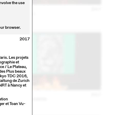
involve the use
16 NOV
2017
SCHAFFTER SAHLI
Conférence
our browser.
2017
ris. Les projets
ographie et
ce / Le Plateau,
des Plus beaux
Tokyo TDC 2016,
taltung de Zurich
ANRT à Nancy et
28 FEB
2017
ation
PRILL VIECELI CREMERS
ger et Toan Vu-