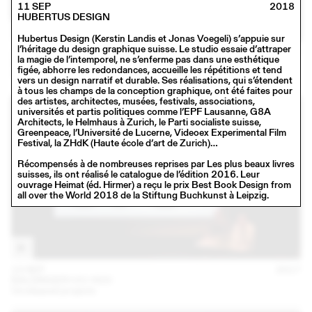
11 SEP
2018
HUBERTUS DESIGN
Hubertus Design (Kerstin Landis et Jonas Voegeli) s’appuie sur
l’héritage du design graphique suisse. Le studio essaie d’attraper
16 NOV
2017
la magie de l’intemporel, ne s’enferme pas dans une esthétique
SCHAFFTER SAHLI
figée, abhorre les redondances, accueille les répétitions et tend
Conférence
vers un design narratif et durable. Ses réalisations, qui s’étendent
à tous les champs de la conception graphique, ont été faites pour
des artistes, architectes, musées, festivals, associations,
universités et partis politiques comme l’EPF Lausanne, G8A
Architects, le Helmhaus à Zurich, le Parti socialiste suisse,
Greenpeace, l’Université de Lucerne, Videoex Experimental Film
Festival, la ZHdK (Haute école d’art de Zurich)…
Récompensés à de nombreuses reprises par Les plus beaux livres
suisses, ils ont réalisé le catalogue de l’édition 2016. Leur
ouvrage Heimat (éd. Hirmer) a reçu le prix Best Book Design from
all over the World 2018 de la Stiftung Buchkunst à Leipzig.
13 SEP
2017
BALDINGER•VU-HUU
Unreleased projects