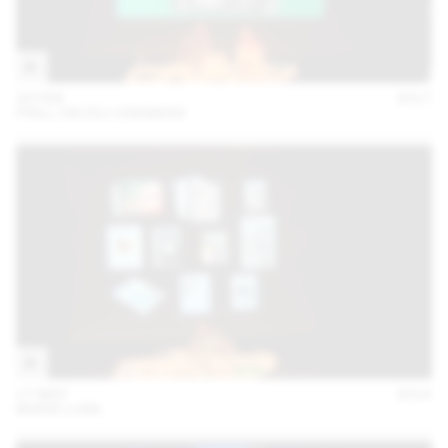
28 FEB
2017
PRILL VIECELI CREMERS
17 MAY
2016
MARIE LUSA