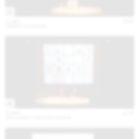
11 SEP
2018
HUBERTUS DESIGN
30 MAY
2018
URS LEHNI ET OLIVIER LEBRUN