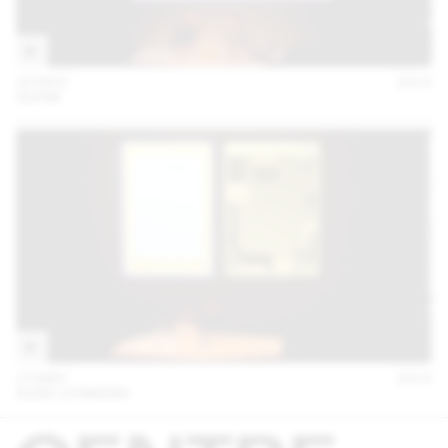
20 NOV
2014
NORM
13 MAY
2014
AUDE LEHMANN