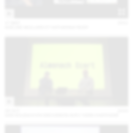
27 MAY
2021
ADELINE MOLLARD ET KATHARINA REIDY
06 OCT
2020
DAN SOLBACH EN DISCUSSION AVEC YANN CHATEIGNÉ