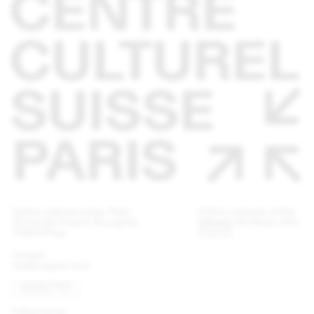
Centre culturel suisse. Paris
CCS is a branch of
Pro
32 rue des Francs-Bourgeois
Helvetia
, the Swiss Arts
75003 Paris
Council.
Contact
ccs@ccsparis.com
NEWSLETTER
Follow us on: