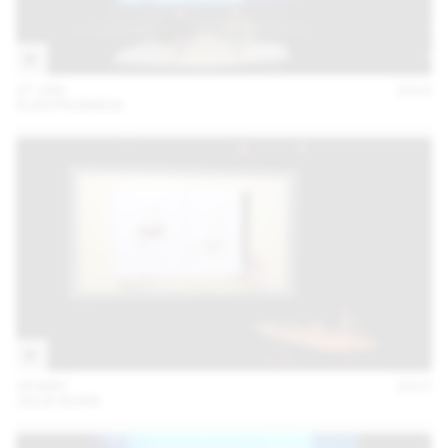
27 JAN
2016
ELEKTROSMOG
28 MAY
2015
JULIA BORN