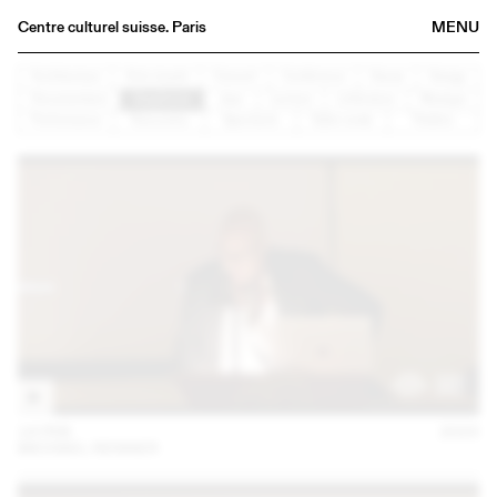
Centre culturel suisse. Paris
MENU
Agenda
Architecture
Arts visuels
Concert
Conférence
Danse
Design
Documentaire
Graphisme
Jazz
Lecture
Littérature
Musique
Bookshop
Performance
Rencontre
Spectacle
Table ronde
Théâtre
Buvette
Archives
Medias
Publications
About
FR
/
EN
14 FEB
2023
MICHAEL RENNER