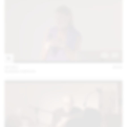
06 DEC
2022
KUENG CAPUTO