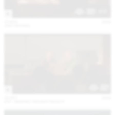
15 NOV
2022
JOST HOCHULI
18 OCT
2022
GTF - GRAPHIC THOUGHT FACILITY