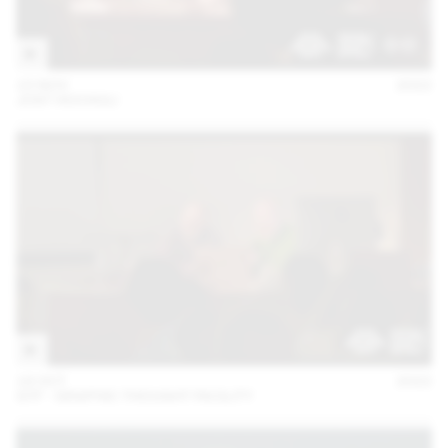
15 NOV
2022
JOST HOCHULI
18 OCT
2022
GTF - GRAPHIC THOUGHT FACILITY