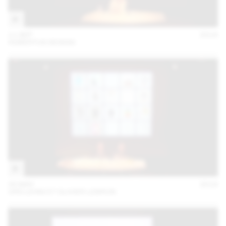
11 SEP
2018
HUBERTUS DESIGN
30 MAY
2018
URS LEHNI ET OLIVIER LEBRUN