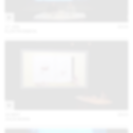
27 JAN
2016
ELEKTROSMOG
28 MAY
2015
JULIA BORN