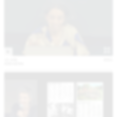
10 JUN
2021
ANN KERN