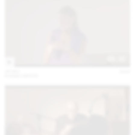
06 DEC
2022
KUENG CAPUTO