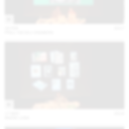
28 FEB
2017
PRILL VIECELI CREMERS
17 MAY
2016
MARIE LUSA