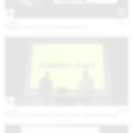
27 MAY
2021
ADELINE MOLLARD ET KATHARINA REIDY
06 OCT
2020
DAN SOLBACH EN DISCUSSION AVEC YANN CHATEIGNÉ