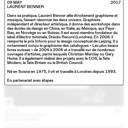
09 MAY
2017
LAURENT BENNER
Dans sa pratique, Laurent Benner allie étroitement graphisme et
musique, faisant résonner les deux univers. Graphiste
16 NOV
2017
indépendant et directeur artistique, il donne des workshops dans
SCHAFFTER SAHLI
des écoles de design en Chine, en Italie, au Mexique, aux Pays-
Conférence
Bas, en Norvège ou en Suisse. Il est aussi membre fondateur du
label d’électro minimale, Drecks Record (Londres). En 2008, il
remporte le prix Inform pour le design conceptuel de Leipzig. Il a
notamment conçu le graphisme des catalogues « Les plus beaux
livres suisses » de 2004 à 2006 et a travaillé sur de nombreux
ouvrages d’artistes, parmi lesquels Christian Marclay ou Gary
Hume. Il a également réalisé des projets avec le COS, la Tate
Modern, la Tate Britain ou le British Council.
Né en Suisse en 1975, il vit et travaille à Londres depuis 1993.
En partenariat avec étapes
13 SEP
2017
BALDINGER•VU-HUU
Unreleased projects