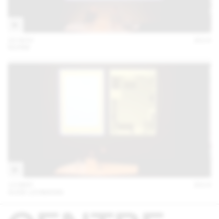
20 NOV
2014
NORM
13 MAY
2014
AUDE LEHMANN