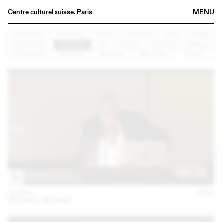
Centre culturel suisse. Paris
MENU
Agenda
Architecture
Arts visuels
Concert
Conférence
Danse
Design
Documentaire
Graphisme
Jazz
Lecture
Littérature
Musique
Bookshop
Performance
Rencontre
Spectacle
Table ronde
Théâtre
Buvette
Archives
Medias
Publications
About
FR
/
EN
14 FEB
2023
MICHAEL RENNER