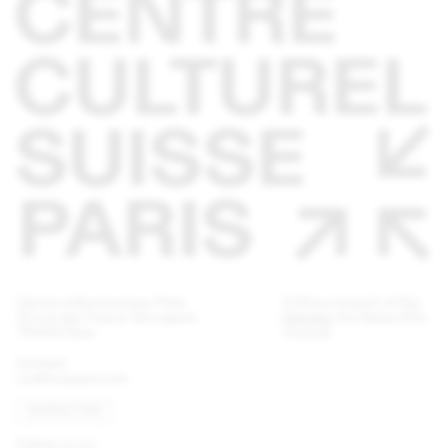
Centre culturel suisse. Paris
CCS is a branch of
Pro
32 rue des Francs-Bourgeois
Helvetia
, the Swiss Arts
75003 Paris
Council.
Contact
ccs@ccsparis.com
NEWSLETTER
Follow us on: