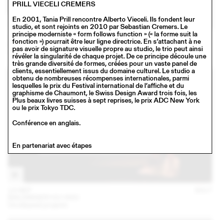
PRILL VIECELI CREMERS
En 2001, Tania Prill rencontre Alberto Vieceli. Ils fondent leur
studio, et sont rejoints en 2010 par Sebastian Cremers. Le
principe moderniste « form follows function » (« la forme suit la
16 NOV
2017
fonction ») pourrait être leur ligne directrice. En s’attachant à ne
SCHAFFTER SAHLI
pas avoir de signature visuelle propre au studio, le trio peut ainsi
Conférence
révéler la singularité de chaque projet. De ce principe découle une
très grande diversité de formes, créées pour un vaste panel de
clients, essentiellement issus du domaine culturel. Le studio a
obtenu de nombreuses récompenses internationales, parmi
lesquelles le prix du Festival international de l’affiche et du
graphisme de Chaumont, le Swiss Design Award trois fois, les
Plus beaux livres suisses à sept reprises, le prix ADC New York
ou le prix Tokyo TDC.
Conférence en anglais.
En partenariat avec étapes
13 SEP
2017
BALDINGER•VU-HUU
Unreleased projects