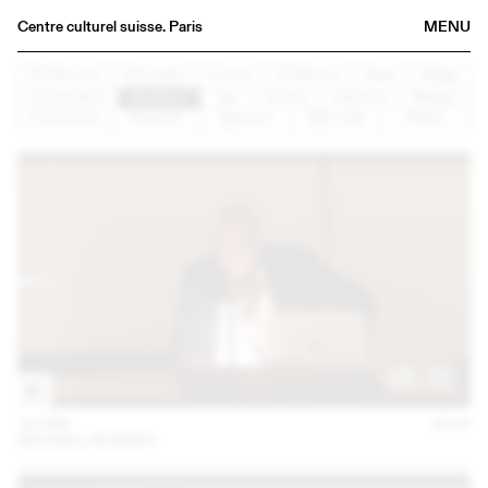
Centre culturel suisse. Paris
MENU
Agenda
Architecture
Arts visuels
Concert
Conférence
Danse
Design
Documentaire
Graphisme
Jazz
Lecture
Littérature
Musique
Bookshop
Performance
Rencontre
Spectacle
Table ronde
Théâtre
Buvette
Archives
Medias
Publications
About
FR
/
EN
14 FEB
2023
MICHAEL RENNER