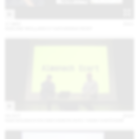
27 MAY
2021
ADELINE MOLLARD ET KATHARINA REIDY
06 OCT
2020
DAN SOLBACH EN DISCUSSION AVEC YANN CHATEIGNÉ