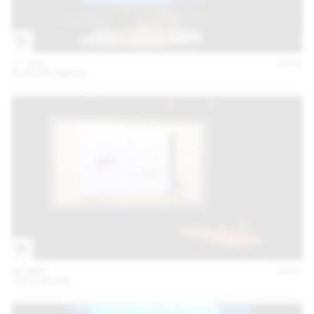
27 JAN
2016
ELEKTROSMOG
28 MAY
2015
JULIA BORN