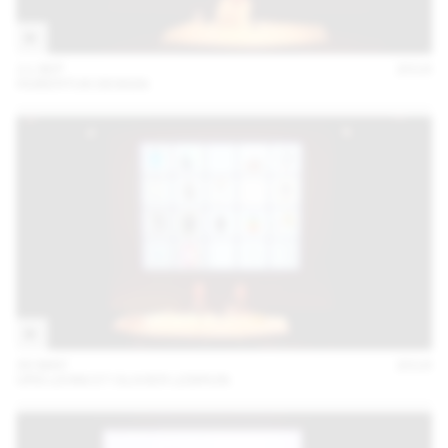
11 SEP
2018
HUBERTUS DESIGN
30 MAY
2018
URS LEHNI ET OLIVIER LEBRUN