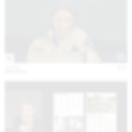
10 JUN
2021
ANN KERN