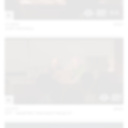
15 NOV
2022
JOST HOCHULI
18 OCT
2022
GTF - GRAPHIC THOUGHT FACILITY