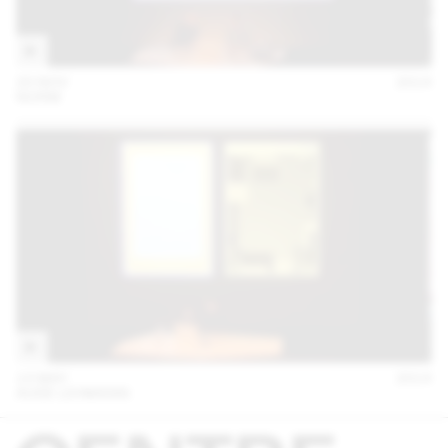
20 NOV
2014
NORM
13 MAY
2014
AUDE LEHMANN