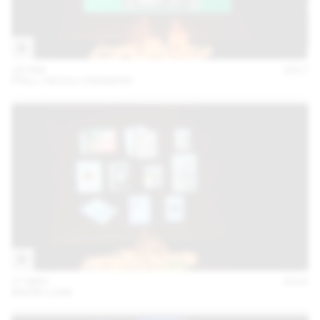
28 FEB
2017
PRILL VIECELI CREMERS
17 MAY
2016
MARIE LUSA