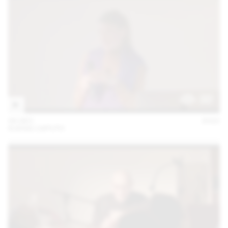
06 DEC
2022
KUENG CAPUTO