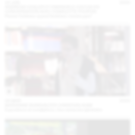
23 JUN
2023
ANDREAS VOGLER ET EMANUELE COCCIA EN
CONVERSATION AVEC CHARLOTTE POUPON
Penser l’intérieur quand l’extérieur n’existe pas?
06 MAR
2023
MARIANNE BURKHALTER CHRISTIAN SUMI
Expositions et installations. Une recherche éphémère