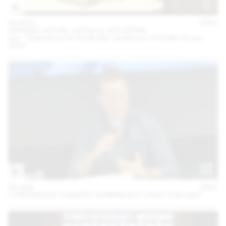
04 NOV
2021
ARAGNO, AYOUB, LACAILLE, SZCZEPSKI
oræ – Experiences on the Border : projet pour le Pavillon Suisse
2021
03 JUN
2021
CONFÉRENCE CHASPER SCHMIDLIN & LUKAS VOELLMY