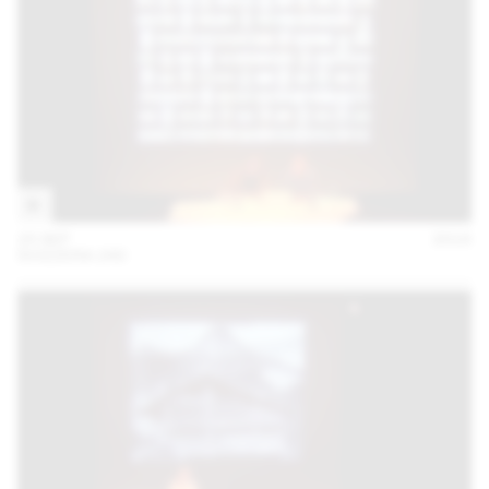
25 SEP
2018
SVIZZERA 240