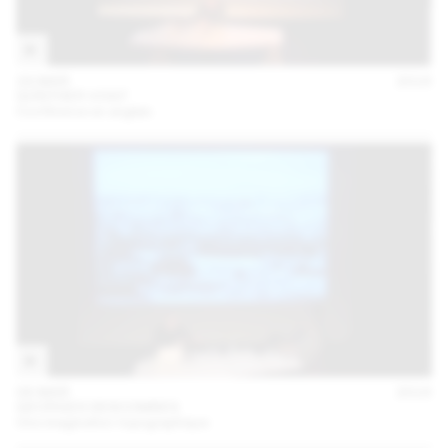
24 MAR
2016
GÜNTHER VOGT
Conférence en anglais
08 MAR
2016
GEORGES DESCOMBES
Une imagination topographique