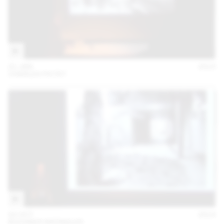
21 JAN
2015
CHARLES PICTET
02 OCT
2014
BUCHNER BRÜNDLER