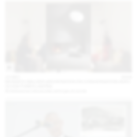
10 DEC
2024
NICKISCH WALDER ARCHITEKTEN EN CONVERSATION AVEC
OLIVIA FUNES LASTRA
Architectures minuscules entre jeu et survie