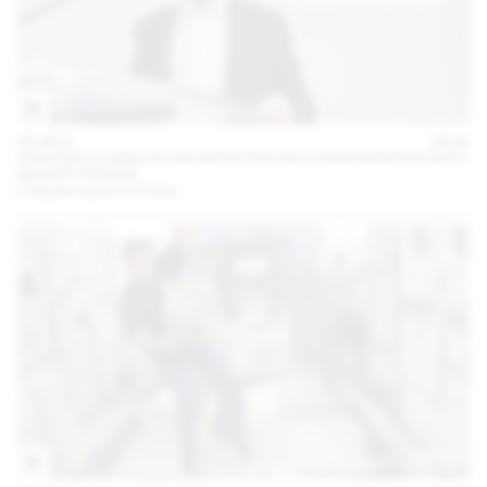
05 NOV
2024
STAUFER & HASLER ARCHITEKTEN EN CONVERSATION AVEC
BENOÎT PIÉRON
L’Hôpital rejoint le Palais