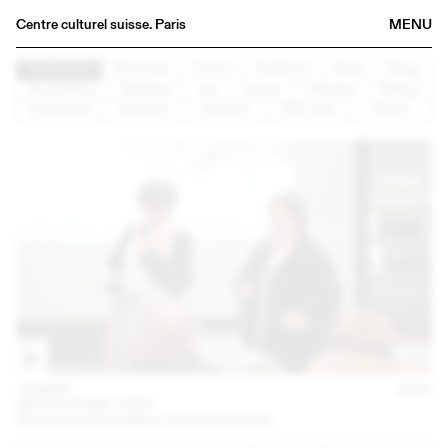
Centre culturel suisse. Paris
MENU
Agenda
Architecture
Arts visuels
Concert
Conférence
Danse
Design
Documentaire
Graphisme
Jazz
Lecture
Littérature
Musique
Bookshop
Performance
Rencontre
Spectacle
Table ronde
Théâtre
Buvette
Archives
Medias
Publications
About
FR
/
EN
15 MAR
2025
ARCHI VENISE 2025
Rencontre des pavillons suisse et français