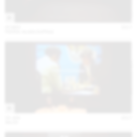
05 MAY
2017
PIERRE-ALAIN DUPRAZ
24 JAN
2017
:MLZD