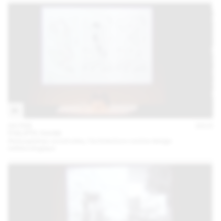
04 FEB
2015
PHILIPPE RAHM
Atmosphères construites, l’architecture comme design
météorologique