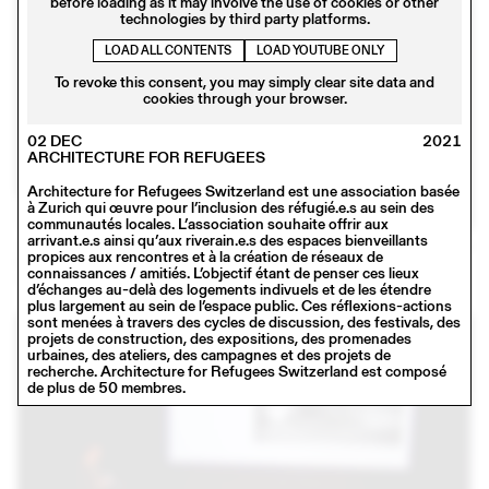
before loading as it may involve the use of cookies or other
technologies by third party platforms.
LOAD ALL CONTENTS
LOAD YOUTUBE ONLY
To revoke this consent, you may simply clear site data and
cookies through your browser.
02 DEC
2021
ARCHITECTURE FOR REFUGEES
Architecture for Refugees Switzerland est une association basée
à Zurich qui œuvre pour l’inclusion des réfugié.e.s au sein des
communautés locales. L’association souhaite offrir aux
arrivant.e.s ainsi qu’aux riverain.e.s des espaces bienveillants
23 JAN
2018
propices aux rencontres et à la création de réseaux de
MADE IN
connaissances / amitiés. L’objectif étant de penser ces lieux
Conférence
d’échanges au-delà des logements indivuels et de les étendre
plus largement au sein de l’espace public. Ces réflexions-actions
sont menées à travers des cycles de discussion, des festivals, des
projets de construction, des expositions, des promenades
urbaines, des ateliers, des campagnes et des projets de
recherche. Architecture for Refugees Switzerland est composé
de plus de 50 membres.