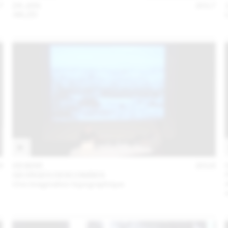
7
24 JAN
2017
:MLZD
6
08 MAR
2016
GEORGES DESCOMBES
Une imagination topographique