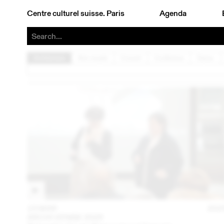
Centre culturel suisse. Paris
Agenda
Architecture
Arts visuels
Concert
Conférence
Danse
15 MAR
202
ARCHI VENISE 2025