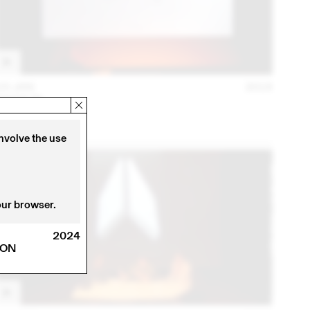
23 JAN
2018
MADE IN
Conférence
involve the use
our browser.
2024
RON