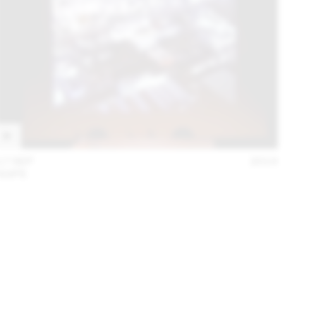
17 SEP
2014
AGPS