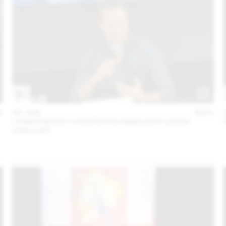
1
03 JUN
2021
CONFÉRENCE CHASPER SCHMIDLIN & LUKAS
VOELLMY