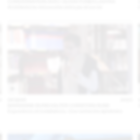
CONVERSATION AVEC OLIVIA FUNES LASTRA
Architectures minuscules entre jeu et survie
3
06 MAR
2023
MARIANNE BURKHALTER CHRISTIAN SUMI
Expositions et installations. Une recherche éphémère