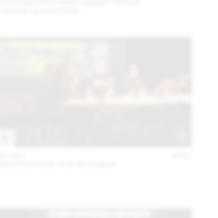
CONVERSATION AVEC BENOÎT PIÉRON
L’Hôpital rejoint le Palais
02 DEC
2021
ARCHITECTURE FOR REFUGEES