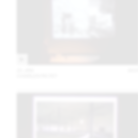
21 JAN
201
CHARLES PICTET