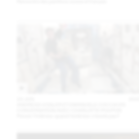
Rencontre des pavillons suisse et français
23 JUN
202
ANDREAS VOGLER ET EMANUELE COCCIA EN
CONVERSATION AVEC CHARLOTTE POUPON
Penser l’intérieur quand l’extérieur n’existe pas?