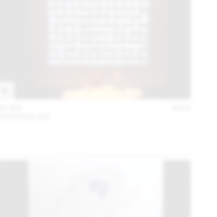
25 SEP
2018
SVIZZERA 240