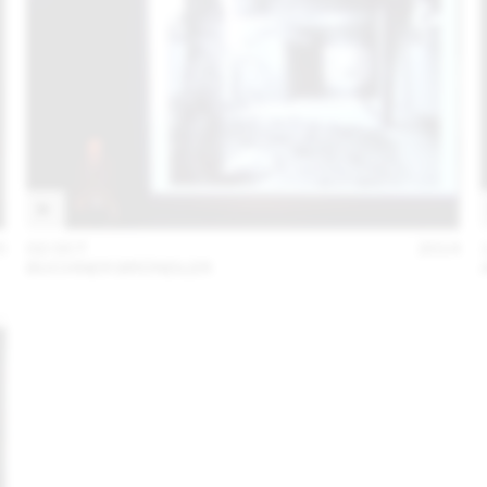
5
02 OCT
2014
BUCHNER BRÜNDLER