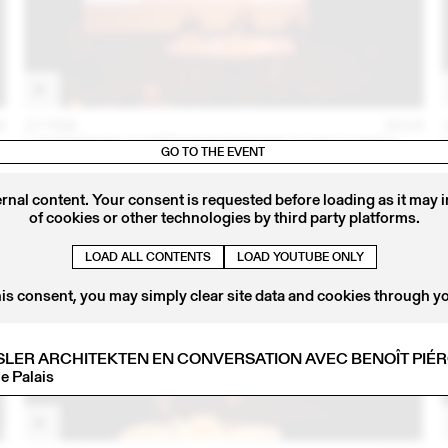
8
27 FEB
2018
LOGEMENTS: EXPÉRIMENTATIONS ZURICHOISES
GO TO THE EVENT
ernal content. Your consent is requested before loading as it may 
of cookies or other technologies by third party platforms.
LOAD ALL CONTENTS
LOAD YOUTUBE ONLY
his consent, you may simply clear site data and cookies through y
SLER ARCHITEKTEN EN CONVERSATION AVEC BENOÎT PIÉ
le Palais