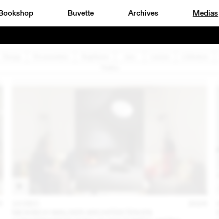
Bookshop
Buvette
Archives
Medias
Design
Documentaire
Graphisme
Jazz
Lecture
Littérature
Théâtre
5
10 DEC
2024
NICKISCH WALDER ARCHITEKTEN EN