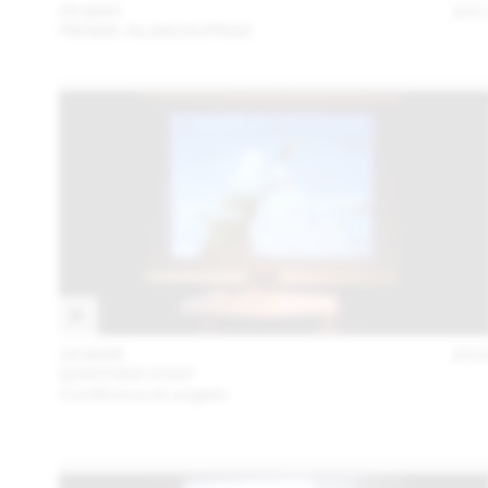
05 MAY
201
PIERRE-ALAIN DUPRAZ
24 MAR
201
GÜNTHER VOGT
Conférence en anglais