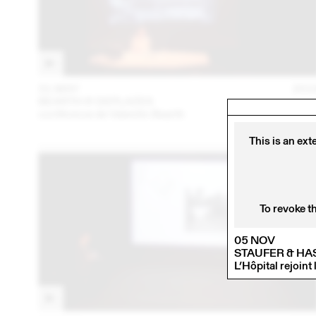
31 MAY
201
BEARTH & DEPLAZES
conférence de Valentin Bearth
This is an ext
To revoke t
05 NOV
STAUFER & HA
L’Hôpital rejoint 