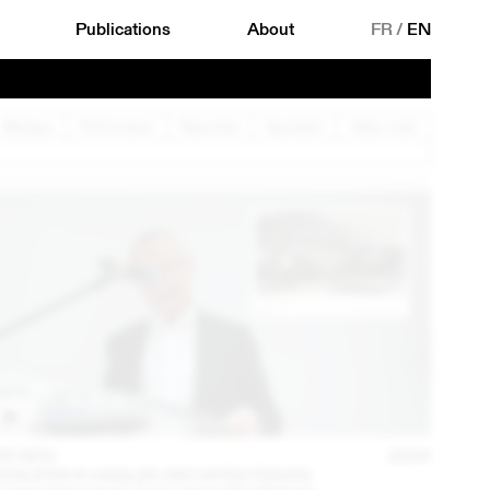
Publications
About
FR
/
EN
Musique
Performance
Rencontre
Spectacle
Table ronde
05 NOV
2024
STAUFER & HASLER ARCHITEKTEN EN