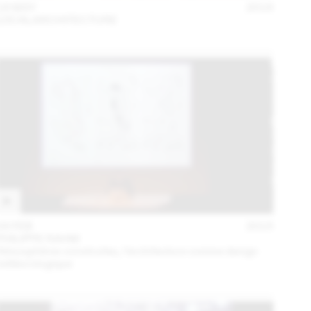
18 MAY
2016
LOCALARCHITECTURE
04 FEB
2015
PHILIPPE RAHM
Atmosphères construites, l’architecture comme design
météorologique