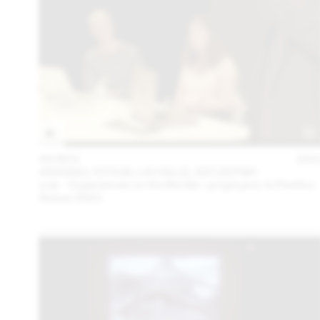
04 NOV
202
ARAGNO, AYOUB, LACAILLE, SZCZEPSKI
oræ – Experiences on the Border : projet pour le Pavillon
Suisse 2021