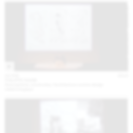
04 FEB
2015
PHILIPPE RAHM
Atmosphères construites, l’architecture comme design
météorologique