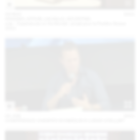
04 NOV
2021
ARAGNO, AYOUB, LACAILLE, SZCZEPSKI
oræ – Experiences on the Border : projet pour le Pavillon Suisse
2021
03 JUN
2021
CONFÉRENCE CHASPER SCHMIDLIN & LUKAS VOELLMY