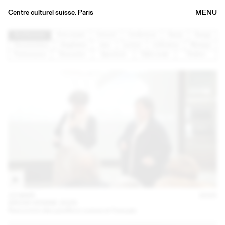
Centre culturel suisse. Paris
MENU
Agenda
Architecture
Arts visuels
Concert
Conférence
Danse
Design
Documentaire
Graphisme
Jazz
Lecture
Littérature
Musique
Bookshop
Performance
Rencontre
Spectacle
Table ronde
Théâtre
Buvette
Archives
Medias
Publications
About
FR
/
EN
15 MAR
2025
ARCHI VENISE 2025
Rencontre des pavillons suisse et français