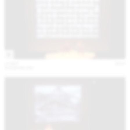
25 SEP
2018
SVIZZERA 240