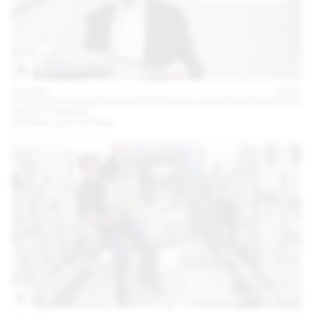
05 NOV
2024
STAUFER & HASLER ARCHITEKTEN EN CONVERSATION AVEC
BENOÎT PIÉRON
L’Hôpital rejoint le Palais