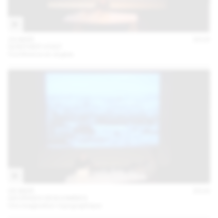
24 MAR
2016
GÜNTHER VOGT
Conférence en anglais
08 MAR
2016
GEORGES DESCOMBES
Une imagination topographique