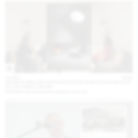
10 DEC
2024
NICKISCH WALDER ARCHITEKTEN EN CONVERSATION AVEC
OLIVIA FUNES LASTRA
Architectures minuscules entre jeu et survie