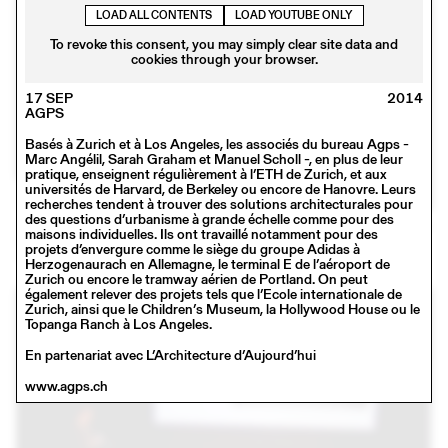
LOAD ALL CONTENTS
LOAD YOUTUBE ONLY
To revoke this consent, you may simply clear site data and
cookies through your browser.
17 SEP
2014
AGPS
Basés à Zurich et à Los Angeles, les associés du bureau Agps -
Marc Angélil, Sarah Graham et Manuel Scholl -, en plus de leur
pratique, enseignent régulièrement à l’ETH de Zurich, et aux
universités de Harvard, de Berkeley ou encore de Hanovre. Leurs
recherches tendent à trouver des solutions architecturales pour
des questions d’urbanisme à grande échelle comme pour des
23 JAN
2018
maisons individuelles. Ils ont travaillé notamment pour des
MADE IN
projets d’envergure comme le siège du groupe Adidas à
Conférence
Herzogenaurach en Allemagne, le terminal E de l’aéroport de
Zurich ou encore le tramway aérien de Portland. On peut
également relever des projets tels que l’Ecole internationale de
Zurich, ainsi que le Children’s Museum, la Hollywood House ou le
Topanga Ranch à Los Angeles.
En partenariat avec L’Architecture d’Aujourd’hui
www.agps.ch