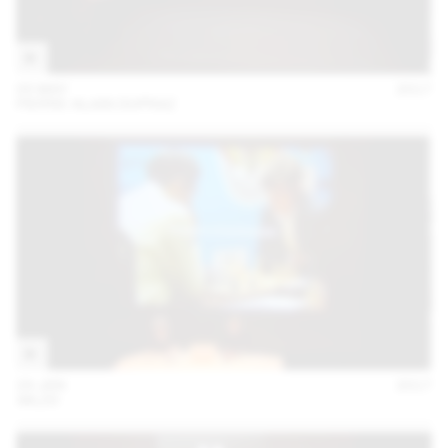
05 MAY
2017
PIERRE-ALAIN DUPRAZ
24 JAN
2017
:MLZD