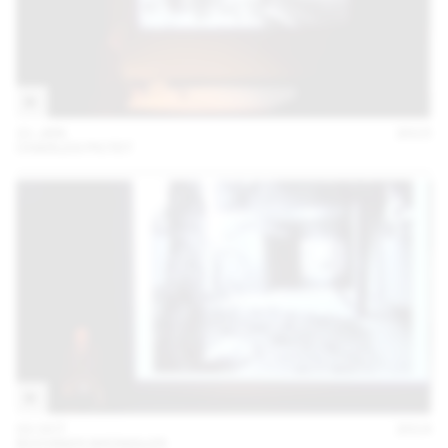
21 JAN
2015
CHARLES PICTET
02 OCT
2014
BUCHNER BRÜNDLER