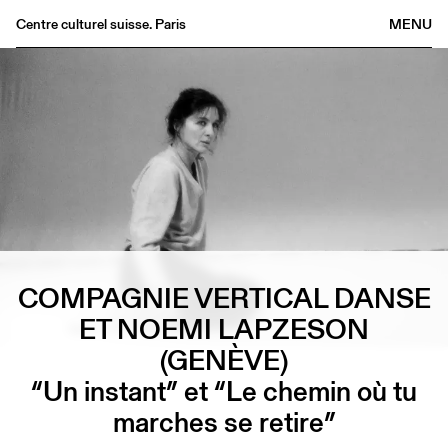
Centre culturel suisse. Paris
MENU
Agenda
Bookshop
Buvette
Archives
Medias
Publications
About
COMPAGNIE VERTICAL DANSE
FR
/
EN
ET NOEMI LAPZESON
(GENÈVE)
“Un instant” et “Le chemin où tu
marches se retire”