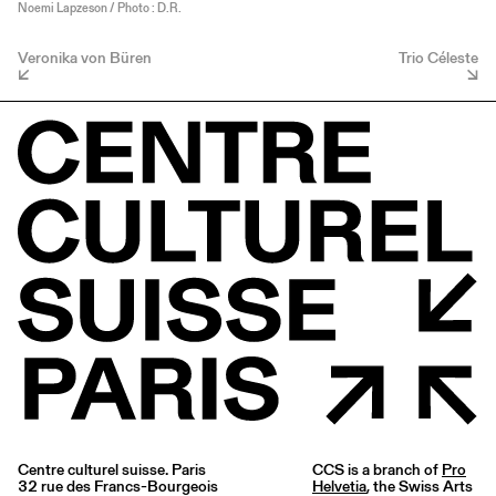
Noemi Lapzeson / Photo : D.R.
Veronika von Büren
Trio Céleste
Centre culturel suisse. Paris
CCS is a branch of
Pro
32 rue des Francs-Bourgeois
Helvetia
, the Swiss Arts