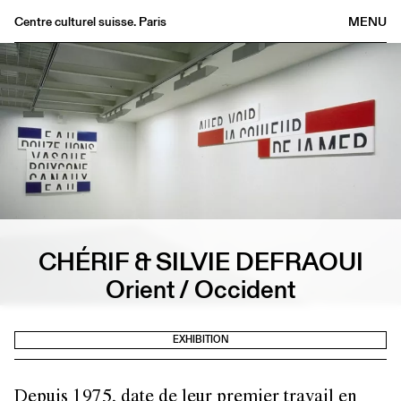
Centre culturel suisse. Paris
MENU
Agenda
Bookshop
Buvette
Archives
Medias
Publications
About
CHÉRIF & SILVIE DEFRAOUI
FR
/
EN
Orient / Occident
EXHIBITION
Depuis 1975, date de leur premier travail en