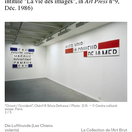
intitulé "La vie des images", in
Art Press
n°9,
Déc. 1986)
“Orient / Occident”, Chérif & Silvie Defraoui / Photo : D.R. — © Centre culturel
suisse. Paris
1
/ 5
Die Lufthunde (Les Chiens
volants)
La Collection de l'Art Brut