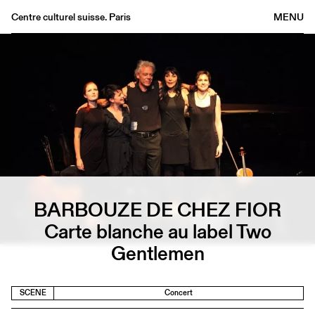
Centre culturel suisse. Paris
MENU
Agenda
Bookshop
Buvette
Archives
Medias
Publications
About
BARBOUZE DE CHEZ FIOR
FR
/
EN
Carte blanche au label Two
Gentlemen
SCENE
Concert