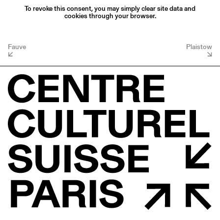
To revoke this consent, you may simply clear site data and
cookies through your browser.
Fauve
Plaistow