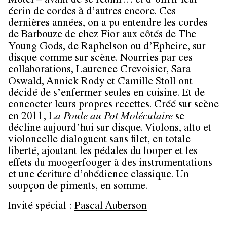
Motel – avant de se réunir… et d’offrir leur
écrin de cordes à d’autres encore. Ces
dernières années, on a pu entendre les cordes
de Barbouze de chez Fior aux côtés de The
Young Gods, de Raphelson ou d’Epheire, sur
disque comme sur scène. Nourries par ces
collaborations, Laurence Crevoisier, Sara
Oswald, Annick Rody et Camille Stoll ont
décidé de s’enfermer seules en cuisine. Et de
concocter leurs propres recettes. Créé sur scène
en 2011, L
a Poule au Pot Moléculaire
se
décline aujourd’hui sur disque. Violons, alto et
violoncelle dialoguent sans filet, en totale
liberté, ajoutant les pédales du looper et les
effets du moogerfooger à des instrumentations
et une écriture d’obédience classique. Un
soupçon de piments, en somme.
Invité spécial :
Pascal Auberson