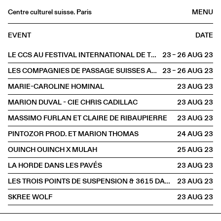
Centre culturel suisse. Paris
MENU
Agenda
EVENT
DATE
Bookshop
LE CCS AU FESTIVAL INTERNATIONAL DE THÉÂTRE DE RUE D’AURILLAC
23 – 26 AUG
2023
Buvette
LES COMPAGNIES DE PASSAGE SUISSES AU FESTIVAL D'AURILLAC
23 – 26 AUG
2023
Archives
MARIE-CAROLINE HOMINAL
23 AUG
2023
Medias
MARION DUVAL - CIE CHRIS CADILLAC
23 AUG
2023
Publications
MASSIMO FURLAN ET CLAIRE DE RIBAUPIERRE
23 AUG
2023
About
PINTOZOR PROD. ET MARION THOMAS
24 AUG
2023
FR
/
EN
OUINCH OUINCH X MULAH
25 AUG
2023
OFFSITE
Aurillac
LA HORDE DANS LES PAVÉS
23 AUG
2023
LES TROIS POINTS DE SUSPENSION & 3615 DAKOTA
23 AUG
2023
SKREE WOLF
23 AUG
2023