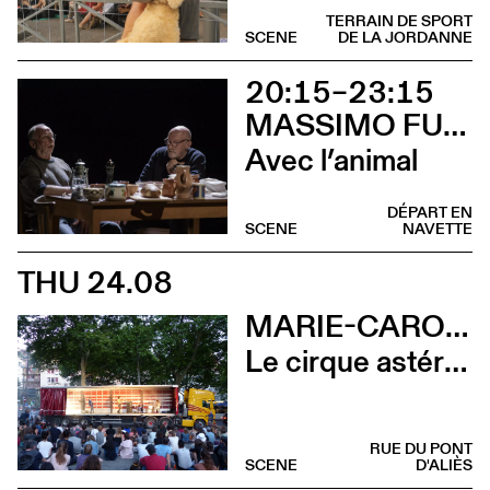
TERRAIN DE SPORT
SCENE
DE LA JORDANNE
20:15–23:15
MASSIMO FURLAN ET CLAIRE DE RIBAUPIERRE
Avec l’animal
DÉPART EN
SCENE
NAVETTE
THU 24.08
MARIE-CAROLINE HOMINAL
Le cirque astéroïde
RUE DU PONT
SCENE
D'ALIÈS