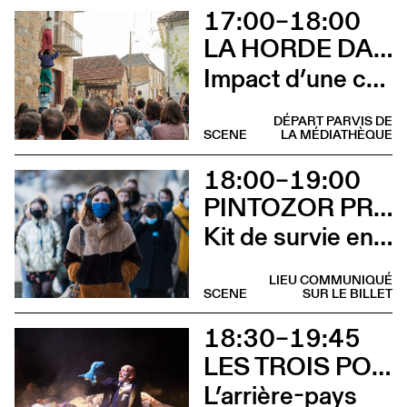
17:00–18:00
LA HORDE DANS LES PAVÉS
Impact d’une course [Aurillac] X Stadium
DÉPART PARVIS DE
SCENE
LA MÉDIATHÈQUE
18:00–19:00
PINTOZOR PROD. ET MARION THOMAS
Kit de survie en territoire masculiniste
LIEU COMMUNIQUÉ
SCENE
SUR LE BILLET
18:30–19:45
LES TROIS POINTS DE SUSPENSION & 3615 DAKOTA
L’arrière-pays