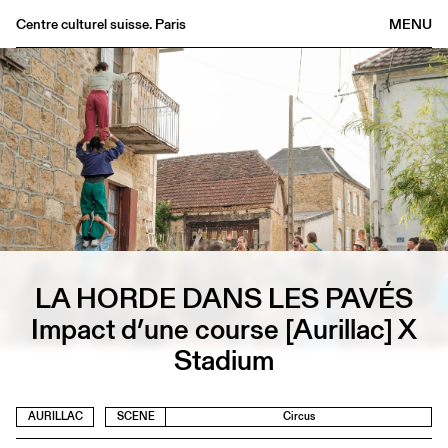
Centre culturel suisse. Paris
MENU
Agenda
Bookshop
Buvette
Archives
Medias
Publications
About
LA HORDE DANS LES PAVÉS
FR
/
EN
Impact d’une course [Aurillac] X
Stadium
AURILLAC
SCENE
Circus