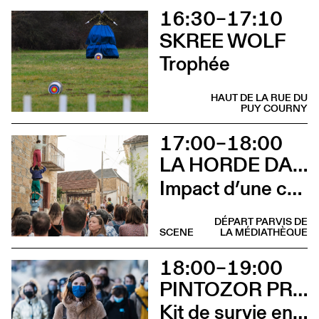
16:30–17:10
SKREE WOLF
Trophée
HAUT DE LA RUE DU
PUY COURNY
17:00–18:00
LA HORDE DANS LES PAVÉS
Impact d’une course [Aurillac] X Stadium
DÉPART PARVIS DE
SCENE
LA MÉDIATHÈQUE
18:00–19:00
PINTOZOR PROD. ET MARION THOMAS
Kit de survie en territoire masculiniste