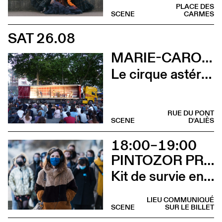
PLACE DES
SCENE
CARMES
SAT 26.08
MARIE-CAROLINE HOMINAL
Le cirque astéroïde
RUE DU PONT
SCENE
D'ALIÈS
18:00–19:00
PINTOZOR PROD. ET MARION THOMAS
Kit de survie en territoire masculiniste
LIEU COMMUNIQUÉ
SCENE
SUR LE BILLET