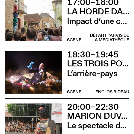
17:00–18:00
LA HORDE DANS LES PAVÉS
Impact d’une course [Aurillac] X Stadium
DÉPART PARVIS DE
SCENE
LA MÉDIATHÈQUE
18:30–19:45
LES TROIS POINTS DE SUSPENSION & 3615 DAKOTA
L’arrière-pays
SCENE
ENCLOS BIDEAU
20:00–22:30
MARION DUVAL - CIE CHRIS CADILLAC
Le spectacle de merde