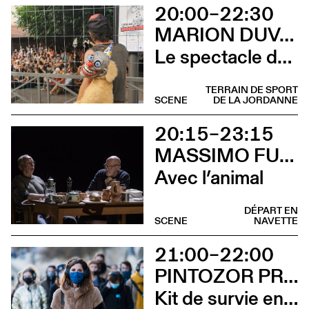
20:00–22:30
MARION DUVAL - CIE CHRIS CADILLAC
Le spectacle de merde
TERRAIN DE SPORT
SCENE
DE LA JORDANNE
20:15–23:15
MASSIMO FURLAN ET CLAIRE DE RIBAUPIERRE
Avec l’animal
DÉPART EN
SCENE
NAVETTE
21:00–22:00
PINTOZOR PROD. ET MARION THOMAS
Kit de survie en territoire masculiniste