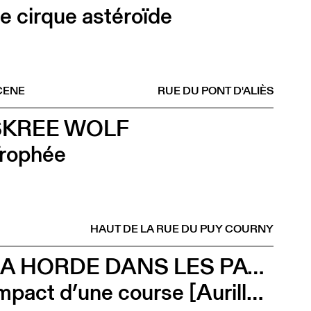
e cirque astéroïde
CENE
RUE DU PONT D'ALIÈS
SKREE WOLF
rophée
HAUT DE LA RUE DU PUY COURNY
LA HORDE DANS LES PAVÉS
Impact d’une course [Aurillac] X Stadium