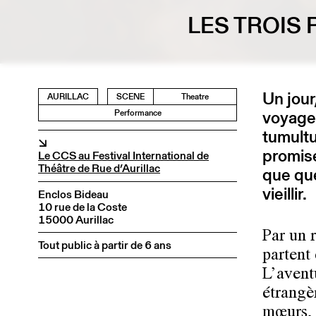
LES TROIS
Un jour
AURILLAC
SCENE
Theatre
voyage 
Performance
tumultu
↘
promise
Le CCS au Festival International de
Théâtre de Rue d’Aurillac
que que
vieillir.
Enclos Bideau
10 rue de la Coste
15000 Aurillac
Par un 
Tout public à partir de 6 ans
partent
L’aventu
étrangè
mœurs, 