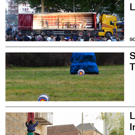
L
S
0
T
0