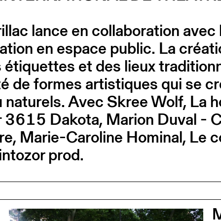
rillac lance en collaboration ave
ation en espace public. La créati
s étiquettes et des lieux traditio
é de formes artistiques qui se cr
 naturels. Avec Skree Wolf, La h
& 3615 Dakota, Marion Duval - C
erre, Marie-Caroline Hominal, L
intozor prod.