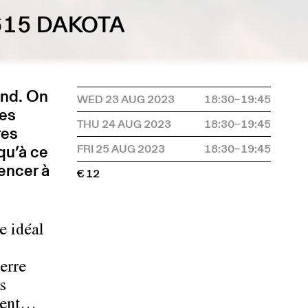
615 DAKOTA
and. On
WED 23 AUG 2023
18:30–19:45
ves
THU 24 AUG 2023
18:30–19:45
res
qu’à ce
FRI 25 AUG 2023
18:30–19:45
encer à
€ 12
e idéal
terre
s
mment…