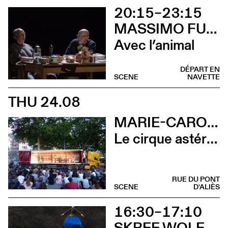
20:15–23:15
MASSIMO FURLAN ET CLAIRE DE RIBAUPIERRE
Avec l’animal
DÉPART EN
SCENE
NAVETTE
THU 24.08
MARIE-CAROLINE HOMINAL
Le cirque astéroïde
RUE DU PONT
SCENE
D'ALIÈS
16:30–17:10
SKREE WOLF