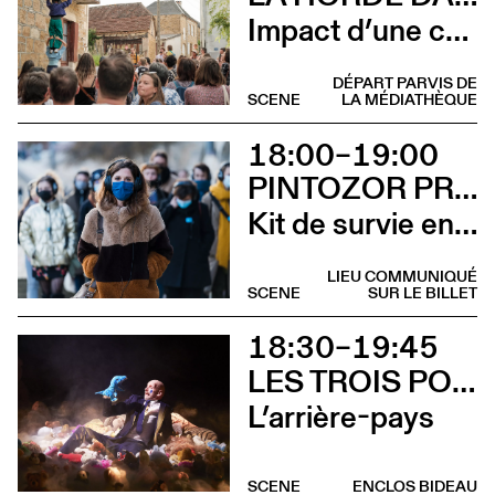
Impact d’une course [Aurillac] X Stadium
DÉPART PARVIS DE
SCENE
LA MÉDIATHÈQUE
18:00–19:00
PINTOZOR PROD. ET MARION THOMAS
Kit de survie en territoire masculiniste
LIEU COMMUNIQUÉ
SCENE
SUR LE BILLET
18:30–19:45
LES TROIS POINTS DE SUSPENSION & 3615 DAKOTA
L’arrière-pays
SCENE
ENCLOS BIDEAU