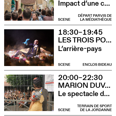
Impact d’une course [Aurillac] X Stadium
DÉPART PARVIS DE
SCENE
LA MÉDIATHÈQUE
18:30–19:45
LES TROIS POINTS DE SUSPENSION & 3615 DAKOTA
L’arrière-pays
SCENE
ENCLOS BIDEAU
20:00–22:30
MARION DUVAL - CIE CHRIS CADILLAC
Le spectacle de merde
TERRAIN DE SPORT
SCENE
DE LA JORDANNE