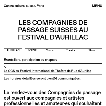
Centre culturel suisse. Paris
MENU
Agenda
LES COMPAGNIES DE
Bookshop
PASSAGE SUISSES AU
Buvette
FESTIVAL D'AURILLAC
Archives
Medias
AURILLAC
SCENE
Circus
Theatre
Show
Publications
Entrée libre, participation au chapeau
About
↘
FR
/
EN
Le CCS au Festival International de Théâtre de Rue d’Aurillac
Les horaires détaillées seront bientôt communiquées.
Le rendez-vous des Compagnies de passage
est ouvert aux compagnies et artistes
professionnel·les et amateur·es qui souhaitent