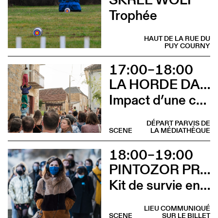
Trophée
HAUT DE LA RUE DU
PUY COURNY
17:00–18:00
LA HORDE DANS LES PAVÉS
Impact d’une course [Aurillac] X Stadium
DÉPART PARVIS DE
SCENE
LA MÉDIATHÈQUE
18:00–19:00
PINTOZOR PROD. ET MARION THOMAS
Kit de survie en territoire masculiniste
LIEU COMMUNIQUÉ
SCENE
SUR LE BILLET