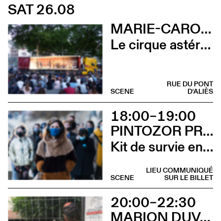
SAT 26.08
MARIE-CAROLINE HOMINAL
Le cirque astéroïde
RUE DU PONT
SCENE
D'ALIÈS
18:00–19:00
PINTOZOR PROD. ET MARION THOMAS
Kit de survie en territoire masculiniste
LIEU COMMUNIQUÉ
SCENE
SUR LE BILLET
20:00–22:30
MARION DUVAL - CIE CHRIS CADILLAC