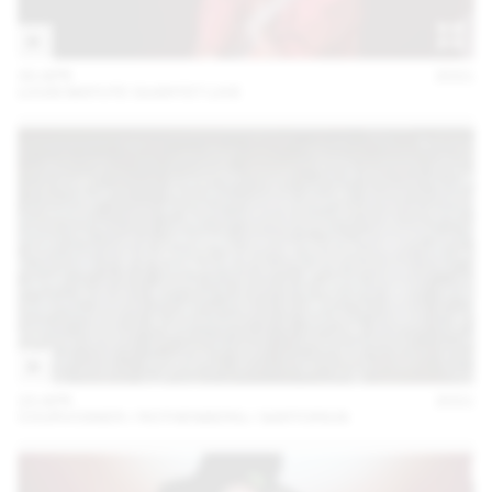
30 APR
2021
LOUIS MATUTE QUARTET LIVE
23 APR
2021
COURVOISIER / ROTHENBERG / SARTORIUS