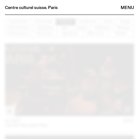
Centre culturel suisse. Paris
MENU
Agenda
Architecture
Arts visuels
Concert
Conférence
Danse
Design
Documentaire
Graphisme
Jazz
Lecture
Littérature
Musique
Bookshop
Performance
Rencontre
Spectacle
Table ronde
Théâtre
Buvette
Archives
Medias
Publications
About
FR
/
EN
01 DEC
2021
COLIN VALLON TRIO