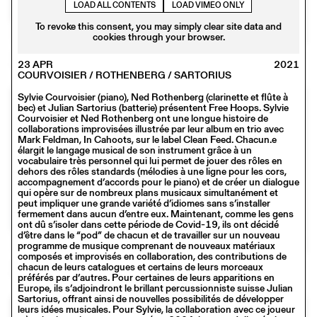
LOAD ALL CONTENTS
LOAD VIMEO ONLY
To revoke this consent, you may simply clear site data and
cookies through your browser.
06 – 08 OCT
2021
23 APR
2021
PURPLE MUSIC 2021 - CHARLOTTE GRACE
COURVOISIER / ROTHENBERG / SARTORIUS
Sylvie Courvoisier (piano), Ned Rothenberg (clarinette et flûte à
bec) et Julian Sartorius (batterie) présentent Free Hoops. Sylvie
Courvoisier et Ned Rothenberg ont une longue histoire de
collaborations improvisées illustrée par leur album en trio avec
Mark Feldman, In Cahoots, sur le label Clean Feed. Chacun.e
élargit le langage musical de son instrument grâce à un
vocabulaire très personnel qui lui permet de jouer des rôles en
dehors des rôles standards (mélodies à une ligne pour les cors,
accompagnement d’accords pour le piano) et de créer un dialogue
qui opère sur de nombreux plans musicaux simultanément et
peut impliquer une grande variété d’idiomes sans s’installer
fermement dans aucun d’entre eux. Maintenant, comme les gens
ont dû s’isoler dans cette période de Covid-19, ils ont décidé
d’être dans le “pod” de chacun et de travailler sur un nouveau
programme de musique comprenant de nouveaux matériaux
composés et improvisés en collaboration, des contributions de
06 – 08 OCT
2021
chacun de leurs catalogues et certains de leurs morceaux
PURPLE MUSIC 2021 - NNAVY
préférés par d’autres. Pour certaines de leurs apparitions en
Europe, ils s’adjoindront le brillant percussionniste suisse Julian
Sartorius, offrant ainsi de nouvelles possibilités de développer
leurs idées musicales. Pour Sylvie, la collaboration avec ce joueur