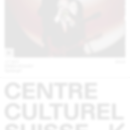
17 OCT
2014
ERIKA STUCKY
Spidergirl