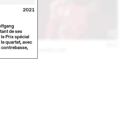
2021
olfgang
itant de ses
le Prix spécial
le quartet, avec
30 APR
2021
a contrebasse,
LOUIS MATUTE QUARTET LIVE