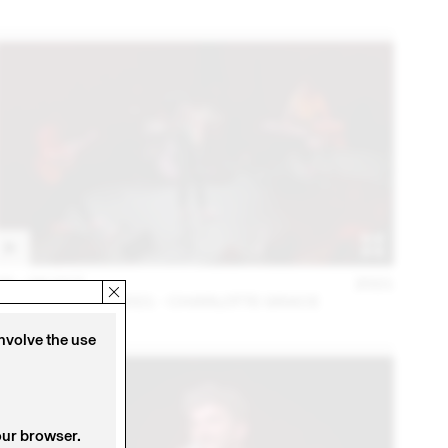
06 – 08 OCT
2021
PURPLE MUSIC 2021 - CHARLOTTE GRACE
involve the use
our browser.