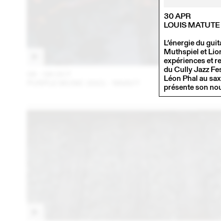
30 APR
LOUIS MATUTE
L’énergie du gui
Muthspiel et Lion
expériences et r
du Cully Jazz Fe
06 – 08 OCT
202
Léon Phal au sax
PURPLE MUSIC 2021 - NNAVY
présente son no