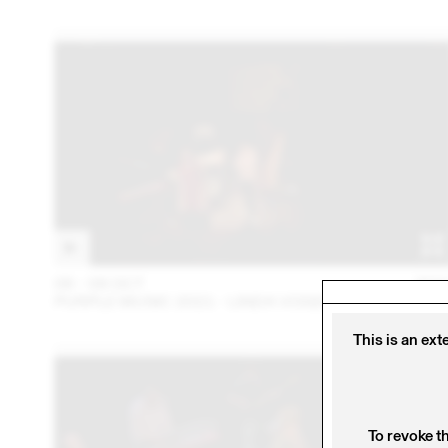
06 – 08 OCT
202
PURPLE MUSIC 2021 - LINDA VOGEL
This is an ext
To revoke t