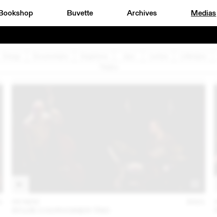
Bookshop
Buvette
Archives
Medias
Design
Documentaire
Graphisme
Jazz
Lecture
Littérature
Théâtre
1
05 NOV
2021
SYLVIE COURVOISIER TRIO