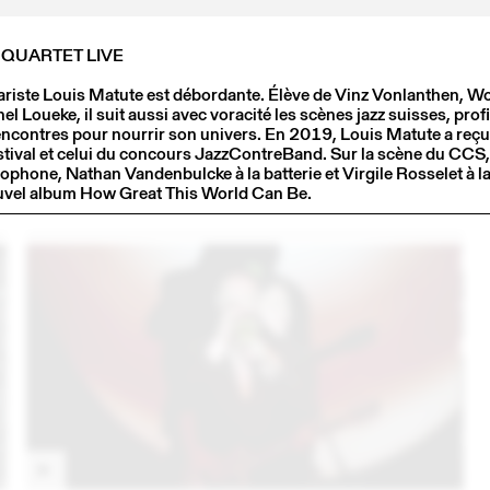
 QUARTET LIVE
tariste Louis Matute est débordante. Élève de Vinz Vonlanthen, W
el Loueke, il suit aussi avec voracité les scènes jazz suisses, prof
encontres pour nourrir son univers. En 2019, Louis Matute a reçu 
stival et celui du concours JazzContreBand. Sur la scène du CCS, 
1
12 MAY
2021
ophone, Nathan Vandenbulcke à la batterie et Virgile Rosselet à l
FLORIAN FAVRE
uvel album How Great This World Can Be.