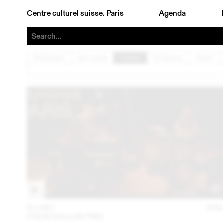
Centre culturel suisse. Paris
Agenda
Architecture
Arts visuels
Concert
Conférence
Danse
01 DEC
202
COLIN VALLON TRIO