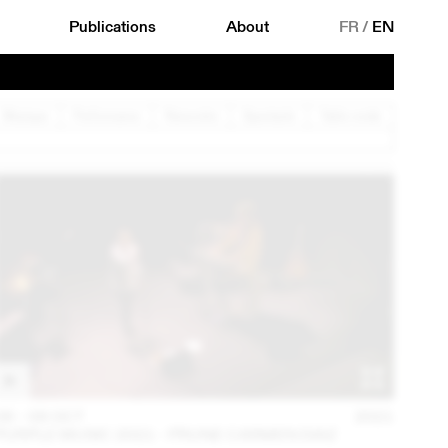
Publications
About
FR
/
EN
Musique
Performance
Rencontre
Spectacle
Table ronde
06 – 08 OCT
2021
PURPLE MUSIC 2021 - PRUNE CARMEN DIAZ