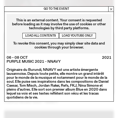
GO TO THE EVENT
This is an external content. Your consent is requested
06 – 08 OCT
2021
before loading as it may involve the use of cookies or other
PURPLE MUSIC 2021 - CHARLOTTE GRACE
technologies by third party platforms.
LOAD ALL CONTENTS
LOAD YOUTUBE ONLY
To revoke this consent, you may simply clear site data and
cookies through your browser.
06 – 08 OCT
2021
PURPLE MUSIC 2021 - NNAVY
Originaire du Burundi, NNAVY est une artiste émergente
lausannoise. Depuis toute petite, elle montre un grand intérêt
pour le monde de la musique et notamment pour le monde de la
soul. Elle puise ses inspirations dans les compositions de Daniel
Caesar, Tom Misch, Jordan Rakei, Refs, FKJ, Nina Simone et
pleins d’autres. Elle sort son premier album Blue en 2020 dans
lequel sa voix et ses textes reflètent son vécu et les tracas
quotidiens de la vie.
06 – 08 OCT
2021
PURPLE MUSIC 2021 - NNAVY