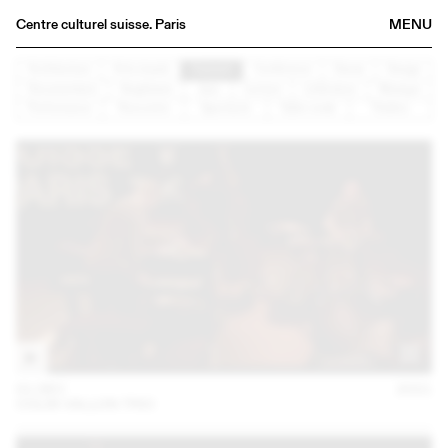
Centre culturel suisse. Paris
MENU
Agenda
Architecture
Arts visuels
Concert
Conférence
Danse
Design
Documentaire
Graphisme
Jazz
Lecture
Littérature
Musique
Bookshop
Performance
Rencontre
Spectacle
Table ronde
Théâtre
Buvette
Archives
Medias
Publications
About
FR
/
EN
01 DEC
2021
COLIN VALLON TRIO