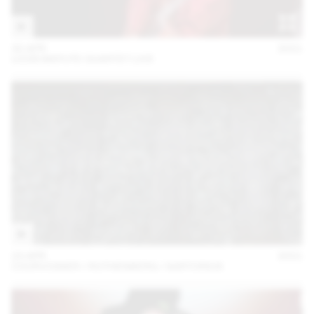
30 APR
2021
LOUIS MATUTE QUARTET LIVE
23 APR
2021
COURVOISIER / ROTHENBERG / SARTORIUS