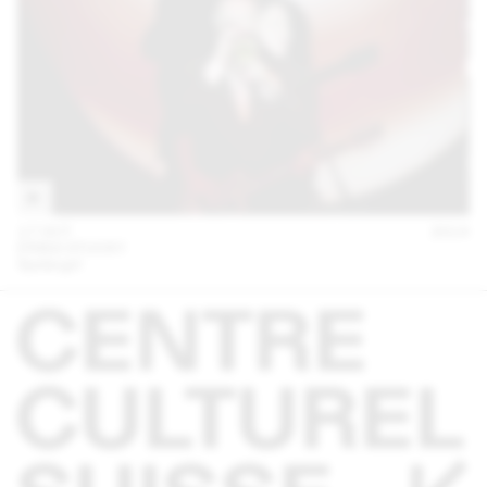
17 OCT
2014
ERIKA STUCKY
Spidergirl