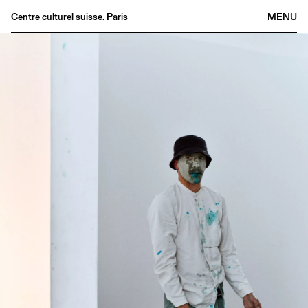
Centre culturel suisse. Paris
MENU
Agenda
Bookshop
Buvette
Archives
Medias
Publications
About
FR
/
EN