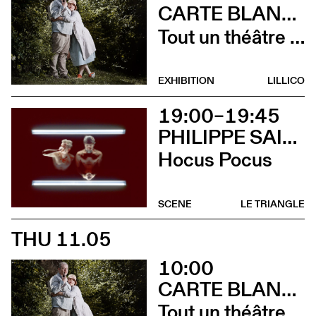
CARTE BLANCHE À ALBERTINE & GERMANO ZULLO
Tout un théâtre (Rencontre avec Albertine et Germano Zullo et soirée films d’animation. Tout public dès 10 ans)
EXHIBITION
LILLICO
19:00–19:45
PHILIPPE SAIRE
Hocus Pocus
SCENE
LE TRIANGLE
THU 11.05
10:00
CARTE BLANCHE À ALBERTINE & GERMANO ZULLO
Tout un théâtre