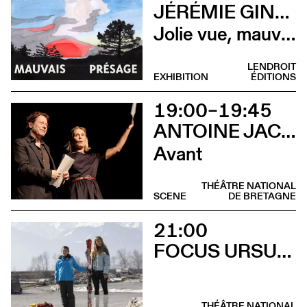
JÉRÉMIE GINDRE
Jolie vue, mauvais présage (Vernissage)
LENDROIT
EXHIBITION
ÉDITIONS
19:00–19:45
ANTOINE JACCOUD AVEC MATHIEU AMALRIC ET MARTHE KELLER
Avant
THÉÂTRE NATIONAL
SCENE
DE BRETAGNE
21:00
FOCUS URSULA MEIER
THÉÂTRE NATIONAL