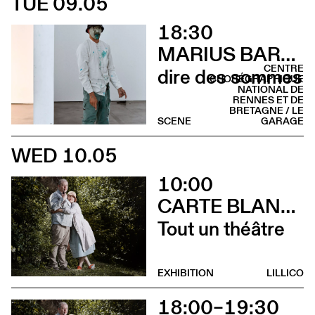
TUE 09.05
18:30
MARIUS BARTHAUX
CENTRE
dire des sommes
CHORÉGRAPHIQUE
NATIONAL DE
RENNES ET DE
BRETAGNE / LE
SCENE
GARAGE
WED 10.05
10:00
CARTE BLANCHE À ALBERTINE & GERMANO ZULLO
Tout un théâtre
EXHIBITION
LILLICO
18:00–19:30