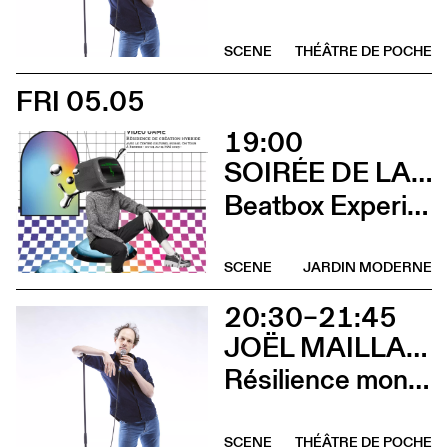
SCENE
THÉÂTRE DE POCHE
FRI 05.05
19:00
SOIRÉE DE LANCEMENT DU CCS ON TOUR À RENNES
Beatbox Experimental Video Game + Andrina Bollinger
SCENE
JARDIN MODERNE
20:30–21:45
JOËL MAILLARD
Résilience mon cul
SCENE
THÉÂTRE DE POCHE