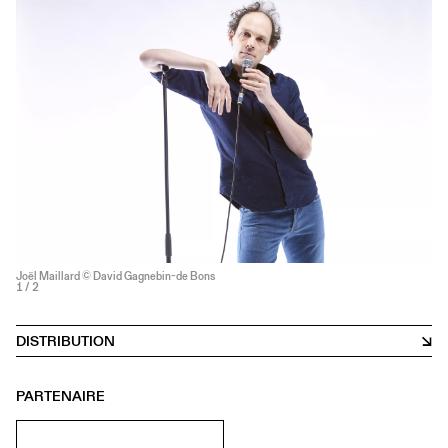
Joël Maillard © David Gagnebin-de Bons
1
/ 2
DISTRIBUTION
PARTENAIRE