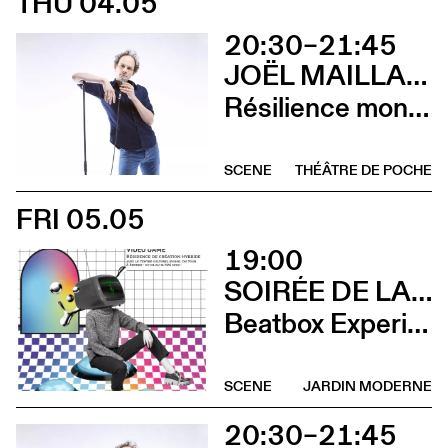
THU 04.05
20:30–21:45
JOËL MAILLARD
Résilience mon cul
SCENE
THÉÂTRE DE POCHE
FRI 05.05
19:00
SOIRÉE DE LANCEMENT DU CCS ON TOUR À RENNES
Beatbox Experimental Video Game + Andrina Bollinger
SCENE
JARDIN MODERNE
20:30–21:45