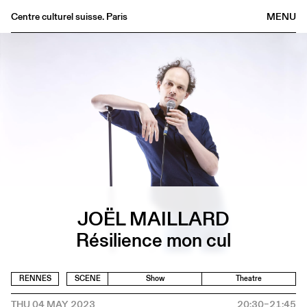
Centre culturel suisse. Paris
MENU
Agenda
Bookshop
Buvette
Archives
Medias
Publications
About
FR
/
EN
JOËL MAILLARD
Résilience mon cul
RENNES
SCENE
Show
Theatre
THU 04 MAY 2023
20:30–21:45