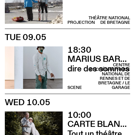
THÉÂTRE NATIONAL
PROJECTION
DE BRETAGNE
TUE 09.05
18:30
MARIUS BARTHAUX
CENTRE
dire des sommes
CHORÉGRAPHIQUE
NATIONAL DE
RENNES ET DE
BRETAGNE / LE
SCENE
GARAGE
WED 10.05
10:00
CARTE BLANCHE À ALBERTINE & GERMANO ZULLO
Tout un théâtre