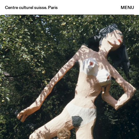
Centre culturel suisse. Paris
MENU
Agenda
Bookshop
Buvette
Archives
Medias
Publications
About
FR
/
EN