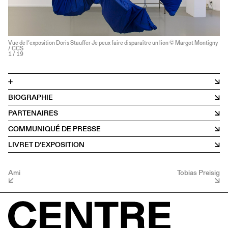
Vue de l’exposition Doris Stauffer Je peux faire disparaître un lion © Margot Montigny
/ CCS
1
/ 19
+
BIOGRAPHIE
PARTENAIRES
COMMUNIQUÉ DE PRESSE
LIVRET D’EXPOSITION
Ami
Tobias Preisig