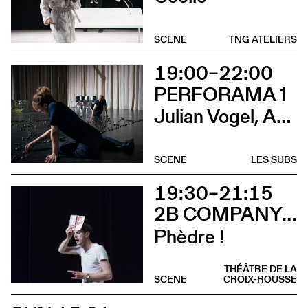
SCENE
TNG ATELIERS
19:00–22:00
PERFORAMA 1
Julian Vogel, Aurélien Dougé, Igor Cardellini & Tomas Gonzalez
SCENE
LES SUBS
19:30–21:15
2B COMPANY - FRANÇOIS GREMAUD
Phèdre !
THÉÂTRE DE LA
SCENE
CROIX-ROUSSE