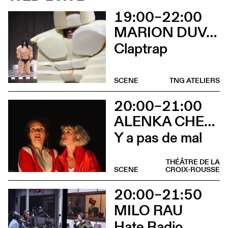
19:00–22:00
MARION DUVAL - CHRIS CADILLAC
Claptrap
SCENE
TNG ATELIERS
20:00–21:00
ALENKA CHENUZ & AMÉLIE VIDON
Y a pas de mal
THÉÂTRE DE LA
SCENE
CROIX-ROUSSE
20:00–21:50
MILO RAU
Hate Radio