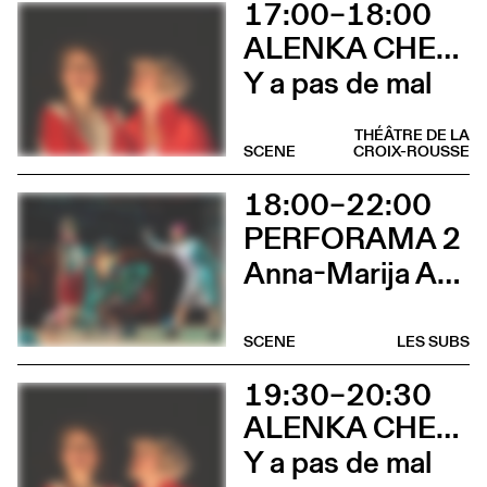
17:00–18:00
ALENKA CHENUZ & AMÉLIE VIDON
Y a pas de mal
THÉÂTRE DE LA
SCENE
CROIX-ROUSSE
18:00–22:00
PERFORAMA 2
Anna-Marija Adomaityte & Gautier Teuscher, Marc Oosterhoff, Catol Teixeira, Ouinch Ouinch
SCENE
LES SUBS
19:30–20:30
ALENKA CHENUZ & AMÉLIE VIDON
Y a pas de mal