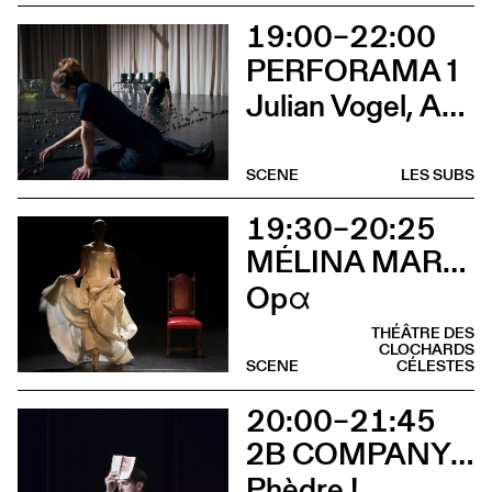
19:00–22:00
PERFORAMA 1
Julian Vogel, Aurélien Dougé, Igor Cardellini & Tomas Gonzalez
SCENE
LES SUBS
19:30–20:25
MÉLINA MARTIN
Opα
THÉÂTRE DES
CLOCHARDS
SCENE
CÉLESTES
20:00–21:45
2B COMPANY - FRANÇOIS GREMAUD
Phèdre !