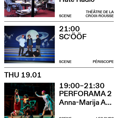
THÉÂTRE DE LA
SCENE
CROIX-ROUSSE
21:00
SC'ÖÖF
SCENE
PÉRISCOPE
THU 19.01
19:00–21:30
PERFORAMA 2
Anna-Marija Adomaityte & Gautier Teuscher, Marc Oosterhoff, Catol Teixeira, Ouinch Ouinch