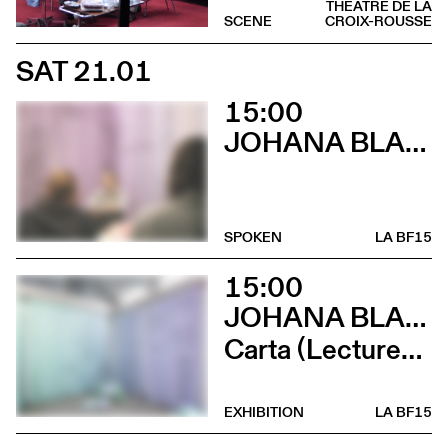
THÉÂTRE DE LA
SCENE
CROIX-ROUSSE
SAT 21.01
15:00
JOHANA BLANC
SPOKEN
LA BF15
15:00
JOHANA BLANC ET SIMONE HOLLIGER
Carta (Lectures, micro-éditions, douceurs et lancement de Wages For / Wages Agains avec Ramaya Tegegne et Tiphanie Blanc)
EXHIBITION
LA BF15