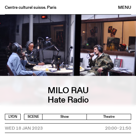
Centre culturel suisse. Paris
MENU
Agenda
Bookshop
Buvette
Archives
Medias
Publications
About
MILO RAU
FR
/
EN
Hate Radio
LYON
SCENE
Show
Theatre
WED 18 JAN 2023
20:00–21:50