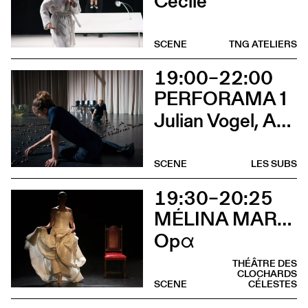
Cécile
SCENE
TNG ATELIERS
19:00–22:00
PERFORAMA 1
Julian Vogel, Aurélien Dougé, Igor Cardellini & Tomas Gonzalez
SCENE
LES SUBS
19:30–20:25
MÉLINA MARTIN
Opα
THÉÂTRE DES
CLOCHARDS
SCENE
CÉLESTES