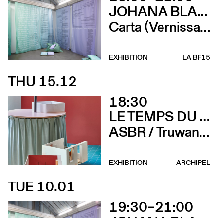
JOHANA BLANC ET SIMONE HOLLIGER
Carta (Vernissage)
EXHIBITION
LA BF15
THU 15.12
18:30
LE TEMPS DU DÉTAIL. EXTRAITS D’ARCHITECTURE SUISSE CONTEMPORAINE
ASBR / Truwant + Rodet +, Boltshauser Architekten AG, Buol & Zünd, COCI, Wilfried Dechau, Rahbaran Hürzeler Architects, Rapin Saiz Architectes (Vernissage)
EXHIBITION
ARCHIPEL
TUE 10.01
19:30–21:00