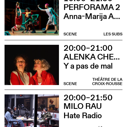
PERFORAMA 2
Anna-Marija Adomaityte & Gautier Teuscher, Marc Oosterhoff, Catol Teixeira, Ouinch Ouinch
SCENE
LES SUBS
20:00–21:00
ALENKA CHENUZ & AMÉLIE VIDON
Y a pas de mal
THÉÂTRE DE LA
SCENE
CROIX-ROUSSE
20:00–21:50
MILO RAU
Hate Radio