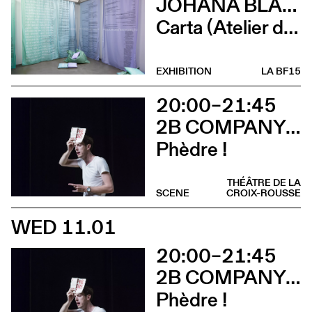
JOHANA BLANC ET SIMONE HOLLIGER
Carta (Atelier d’écriture de Johana Blanc)
EXHIBITION
LA BF15
20:00–21:45
2B COMPANY - FRANÇOIS GREMAUD
Phèdre !
THÉÂTRE DE LA
SCENE
CROIX-ROUSSE
WED 11.01
20:00–21:45
2B COMPANY - FRANÇOIS GREMAUD
Phèdre !