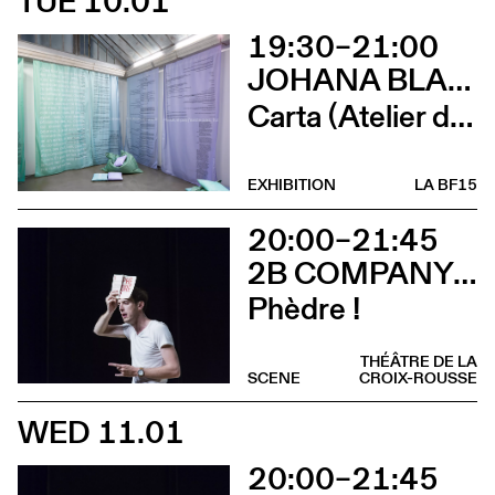
TUE 10.01
19:30–21:00
JOHANA BLANC ET SIMONE HOLLIGER
Carta (Atelier d’écriture de Johana Blanc)
EXHIBITION
LA BF15
20:00–21:45
2B COMPANY - FRANÇOIS GREMAUD
Phèdre !
THÉÂTRE DE LA
SCENE
CROIX-ROUSSE
WED 11.01
20:00–21:45