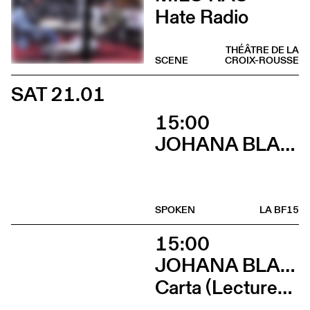
Hate Radio
THÉÂTRE DE LA
SCENE
CROIX-ROUSSE
SAT 21.01
15:00
JOHANA BLANC
SPOKEN
LA BF15
15:00
JOHANA BLANC ET SIMONE HOLLIGER
Carta (Lectures, micro-éditions, douceurs et lancement de Wages For / Wages Agains avec Ramaya Tegegne et Tiphanie Blanc)