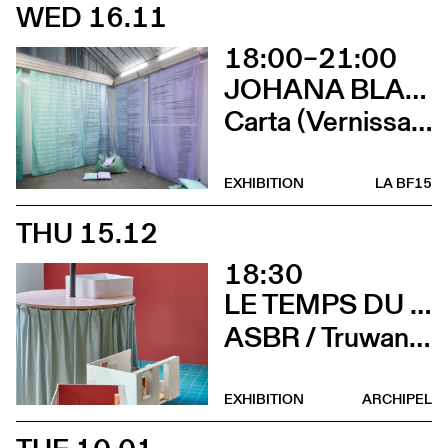
WED 16.11
18:00–21:00
JOHANA BLANC ET SIMONE HOLLIGER
Carta (Vernissage)
EXHIBITION
LA BF15
THU 15.12
18:30
LE TEMPS DU DÉTAIL. EXTRAITS D’ARCHITECTURE SUISSE CONTEMPORAINE
ASBR / Truwant + Rodet +, Boltshauser Architekten AG, Buol & Zünd, COCI, Wilfried Dechau, Rahbaran Hürzeler Architects, Rapin Saiz Architectes (Vernissage)
EXHIBITION
ARCHIPEL