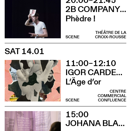
20:00–21:45
2B COMPANY - FRANÇOIS GREMAUD
Phèdre !
THÉÂTRE DE LA
SCENE
CROIX-ROUSSE
SAT 14.01
11:00–12:10
IGOR CARDELLINI & TOMAS GONZALEZ
L’Âge d’or
CENTRE
COMMERCIAL
SCENE
CONFLUENCE
15:00
JOHANA BLANC