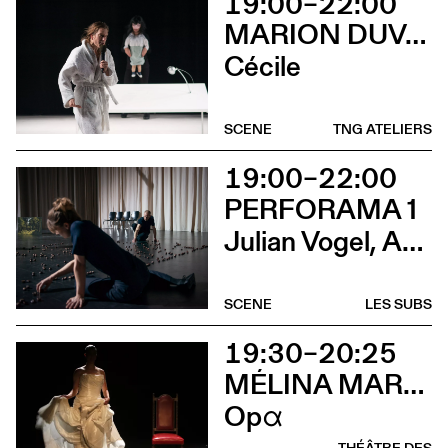
19:00–22:00
MARION DUVAL - CHRIS CADILLAC
Cécile
SCENE
TNG ATELIERS
19:00–22:00
PERFORAMA 1
Julian Vogel, Aurélien Dougé, Igor Cardellini & Tomas Gonzalez
SCENE
LES SUBS
19:30–20:25
MÉLINA MARTIN
Opα