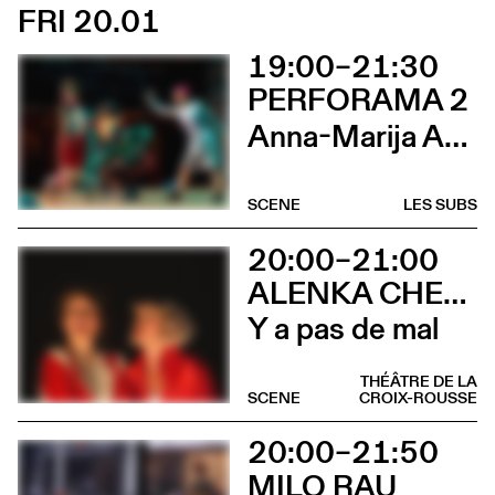
FRI 20.01
19:00–21:30
PERFORAMA 2
Anna-Marija Adomaityte & Gautier Teuscher, Marc Oosterhoff, Catol Teixeira, Ouinch Ouinch
SCENE
LES SUBS
20:00–21:00
ALENKA CHENUZ & AMÉLIE VIDON
Y a pas de mal
THÉÂTRE DE LA
SCENE
CROIX-ROUSSE
20:00–21:50
MILO RAU