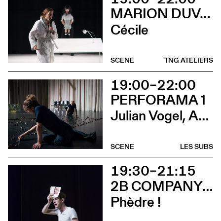
MARION DUVAL - CHRIS CADILLAC
Cécile
SCENE
TNG ATELIERS
19:00–22:00
PERFORAMA 1
Julian Vogel, Aurélien Dougé, Igor Cardellini & Tomas Gonzalez
SCENE
LES SUBS
19:30–21:15
2B COMPANY - FRANÇOIS GREMAUD
Phèdre !