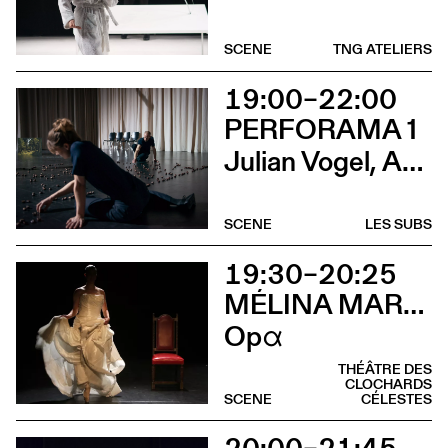
SCENE
TNG ATELIERS
19:00–22:00
PERFORAMA 1
Julian Vogel, Aurélien Dougé, Igor Cardellini & Tomas Gonzalez
SCENE
LES SUBS
19:30–20:25
MÉLINA MARTIN
Opα
THÉÂTRE DES
CLOCHARDS
SCENE
CÉLESTES