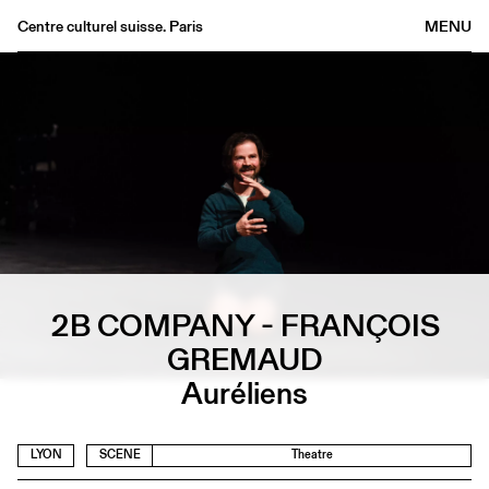
Centre culturel suisse. Paris
MENU
Agenda
Bookshop
Buvette
Archives
Medias
Publications
About
FR
/
EN
2B COMPANY - FRANÇOIS
GREMAUD
Auréliens
LYON
SCENE
Theatre