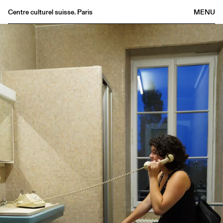
Centre culturel suisse. Paris
MENU
Agenda
Bookshop
Buvette
Archives
Medias
Publications
About
FR
/
EN