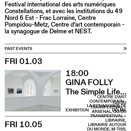
Festival international des arts numériques
Constellations, et avec les institutions du 49
Nord 6 Est - Frac Lorraine, Centre
Pompidou-Metz, Centre d’art contemporain -
la synagogue de Delme et NEST.
PAST EVENTS
FRI 01.03
18:00
GINA FOLLY
The Simple Life (Vernissage)
CENTRE D'ART
CONTEMPORAIN -
QG DU
LA SYNAGOGUE DE
TRANSFESTIVAL –
EXHIBITION
DELME
ARSENAL, QG DU
TRANSFESTIVAL –
LIBRAIRIE,
FRI 10.05
LIBRAIRIE AUTOUR
DU MONDE, M-TISS,