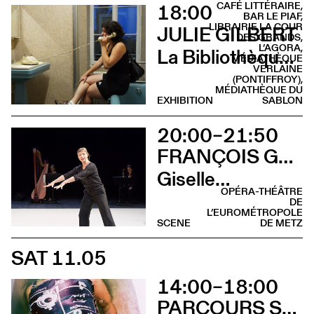
18:00
CAFÉ LITTÉRAIRE,
BAR LE PIAF,
LIBRAIRIE LA COUR
JULIE GILBERT
DES GRANDS,
L’AGORA,
La Bibliothèque sonore des femmes (Vernissage)
MÉDIATHÈQUE
VERLAINE
(PONTIFFROY),
MÉDIATHÈQUE DU
EXHIBITION
SABLON
20:00–21:50
FRANÇOIS GREMAUD & SAMANTHA VAN WISSEN
Giselle…
OPÉRA-THÉÂTRE
DE
L’EUROMÉTROPOLE
SCENE
DE METZ
SAT 11.05
14:00–18:00
PARCOURS SUR LA COLLINE SAINTE-CROIX