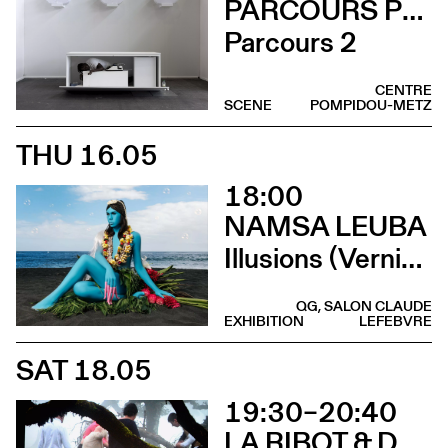
PARCOURS PERFORMANCES
Parcours 2
CENTRE
SCENE
POMPIDOU-METZ
THU 16.05
18:00
NAMSA LEUBA
Illusions (Vernissage)
QG, SALON CLAUDE
EXHIBITION
LEFEBVRE
SAT 18.05
19:30–20:40
LA RIBOT & DANÇANDO COM A DIFERENÇA