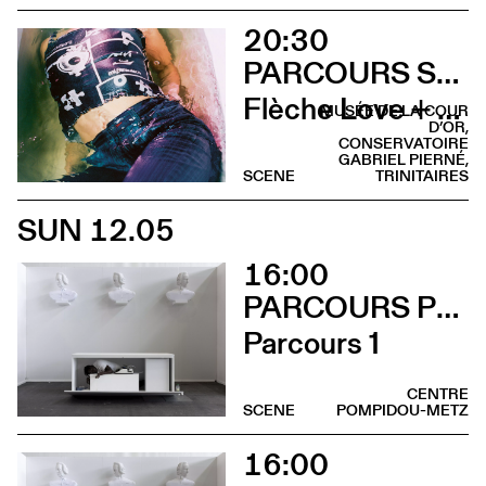
20:30
PARCOURS SUR LA COLLINE SAINTE-CROIX
Flèche Love + Sami Galbi
MUSÉE DE LA COUR
D’OR,
CONSERVATOIRE
GABRIEL PIERNÉ,
SCENE
TRINITAIRES
SUN 12.05
16:00
PARCOURS PERFORMANCES
Parcours 1
CENTRE
SCENE
POMPIDOU-METZ
16:00