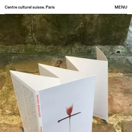
Centre culturel suisse. Paris
MENU
Agenda
Bookshop
Buvette
Archives
Medias
Publications
About
FR
/
EN