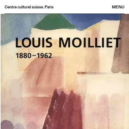
Centre culturel suisse. Paris
MENU
Agenda
Bookshop
Buvette
Archives
Medias
Publications
About
FR
/
EN