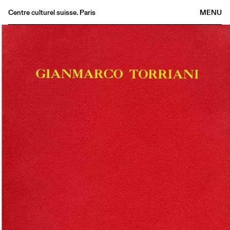
Centre culturel suisse. Paris
MENU
Agenda
Bookshop
Buvette
Archives
Medias
Publications
About
FR
/
EN