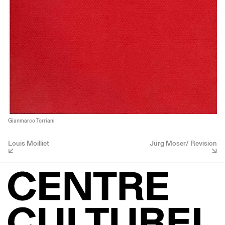
Gianmarco Torriani
Louis Moilliet
Jürg Moser/ Revision