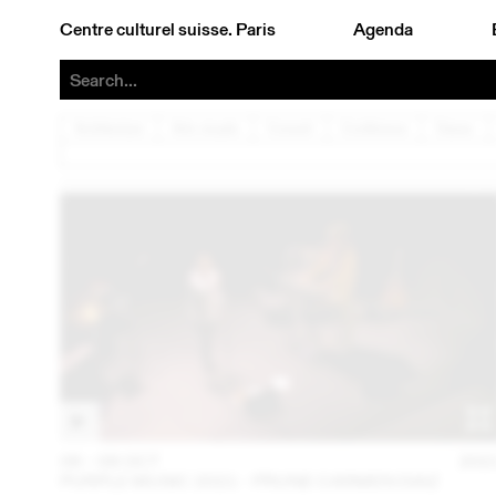
Centre culturel suisse. Paris
Agenda
Architecture
Arts visuels
Concert
Conférence
Danse
06 – 08 OCT
202
PURPLE MUSIC 2021 - PRUNE CARMEN DIAZ