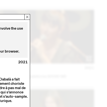
involve the use
our browser.
2021
02 JUN
2021
GIULIA DABALÀ
Carte blanche à la plateforme SHOW-ME
Dabalà a fait
lement choriste
re à pas mal de
 qui s’annonce
 et s’auto-sample.
llurique.