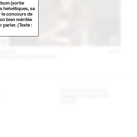
lbum (sortie
 helvétiques, sa
r le concours de
on bien méritée
 parler. (Texte :
02 JUN
2021
TABLE RONDE SHOW-ME
CCS is a branch of
Pro
Helvetia
, the Swiss Arts
Council.