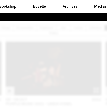
Bookshop
Buvette
Archives
Medias
Design
Documentaire
Graphisme
Jazz
Lecture
Littérature
Théâtre
1
06 – 08 OCT
2021
PURPLE MUSIC 2021 - LINDA VOGEL