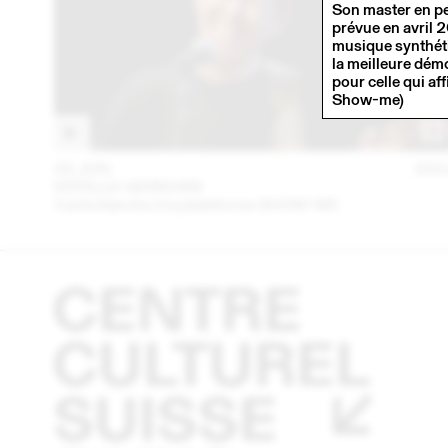
Son master en pe
prévue en avril 
musique synthéti
la meilleure dém
pour celle qui af
Show-me)
02 JUN
202
ESTELLE GIORDANI
Carte blanche à la plateforme SHOW-ME