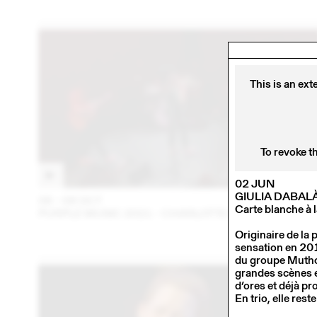
This is an ext
To revoke t
02 JUN
GIULIA DABAL
06 – 08 OCT
202
Carte blanche à
PURPLE MUSIC 2021 - CHARLOTTE GRACE
Originaire de la 
sensation en 201
du groupe Muthon
grandes scènes 
d’ores et déjà pr
En trio, elle rest