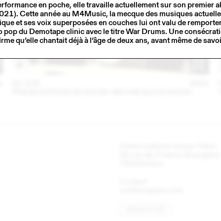
rformance en poche, elle travaille actuellement sur son premier a
2021). Cette année au M4Music, la mecque des musiques actuelles
que et ses voix superposées en couches lui ont valu de remporte
o pop du Demotape clinic avec le titre War Drums. Une consécrati
firme qu’elle chantait déjà à l’âge de deux ans, avant même de savoir
1
02 JUN
2021
PRESENTATION DE SHOW-ME PAR BLICK BASSY
Centre culturel suisse. Paris
32 rue des Francs-Bourgeois
75003 Paris
Contact
ccs@ccsparis.com
NEWSLETTER