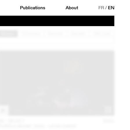
Publications
About
FR
/
EN
Musique
Performance
Rencontre
Spectacle
Table ronde
06 – 08 OCT
2021
PURPLE MUSIC 2021 - LICIA CHERY