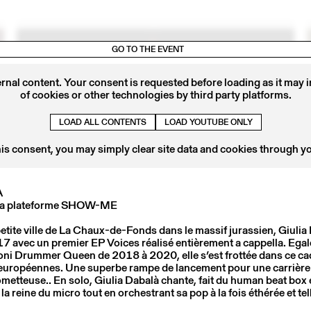
GO TO THE EVENT
ernal content. Your consent is requested before loading as it may 
of cookies or other technologies by third party platforms.
LOAD ALL CONTENTS
LOAD YOUTUBE ONLY
his consent, you may simply clear site data and cookies through y
À
1
06 – 08 OCT
2021
 la plateforme SHOW-ME
PURPLE MUSIC 2021 - NNAVY
petite ville de La Chaux-de-Fonds dans le massif jurassien, Giulia 
7 avec un premier EP Voices réalisé entièrement a cappella. Ega
i Drummer Queen de 2018 à 2020, elle s’est frottée dans ce cad
européennes. Une superbe rampe de lancement pour une carrière
ometteuse.. En solo, Giulia Dabalà chante, fait du human beat box
e la reine du micro tout en orchestrant sa pop à la fois éthérée et te