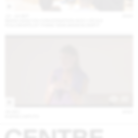
14 – 16 SEP
2023
MARA DANZ EN CONVERSATION AVEC CÉCILE
FEILCHENFELDT (THINK TANK MAISON SHIFT)
06 DEC
2022
KUENG CAPUTO