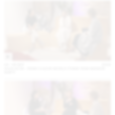
04 – 08 SEP
2024
2024.09.06 - REMO X AZUR WORLD (THINK TANK MAISON
SHIFT)