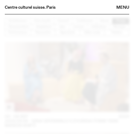
Centre culturel suisse. Paris
MENU
Agenda
Architecture
Arts visuels
Concert
Conférence
Danse
Design
Documentaire
Graphisme
Jazz
Lecture
Littérature
Musique
Bookshop
Performance
Rencontre
Spectacle
Table ronde
Théâtre
Buvette
Archives
Medias
Publications
About
FR
/
EN
04 – 08 SEP
2024
2024.09.06 - GINA GRÜNWALD X ZOUBIDA (THINK TANK
MAISON SHIFT)