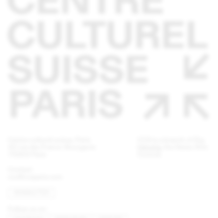
Centre culturel suisse. Paris
CCS is a branch of
Pro
32 rue des Francs-Bourgeois
Helvetia
, the Swiss Arts
75003 Paris
Council.
Contact
ccs@ccsparis.com
NEWSLETTER
Follow us on: