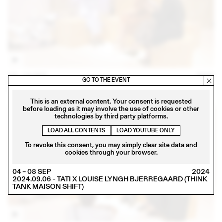
14 – 16 SEP
2023
GO TO THE EVENT
IRIS DELRUBY RUPRECHT EN CONVERSATION AVEC CALLA
HAYNES (THINK TANK MAISON SHIFT - 2023.09.16)
This is an external content. Your consent is requested
before loading as it may involve the use of cookies or other
technologies by third party platforms.
LOAD ALL CONTENTS
LOAD YOUTUBE ONLY
To revoke this consent, you may simply clear site data and
cookies through your browser.
04 – 08 SEP
2024
2024.09.06 - TATI X LOUISE LYNGH BJERREGAARD (THINK
TANK MAISON SHIFT)