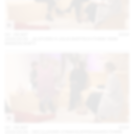
04 – 08 SEP
2024
2024.09.06 - JG STUDIO X JULIA BARTSCH (THINK TANK
MAISON SHIFT)
04 – 08 SEP
2024
2024.09.06 - TATI X LOUISE LYNGH BJERREGAARD (THINK