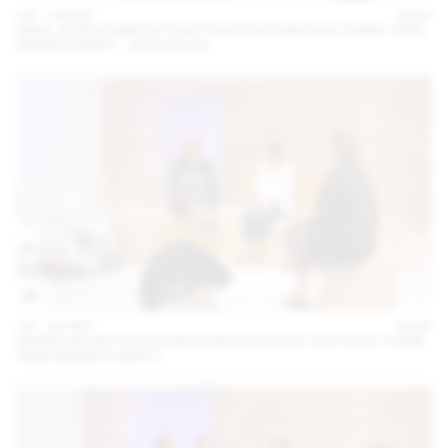
14 – 16 SEP
2023
NINA JAUN & DIMITRI REIST INVITENT KIM HOU (THINK TANK
MAISON SHIFT - 2023.09.15)
14 – 16 SEP
2023
SHERYLIN BIRTH EN CONVERSATION AVEC EN VRAC (THINK
TANK MAISON SHIFT)