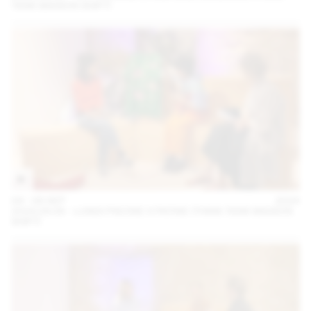
TANK MAISON SHIFT)
04 – 08 SEP
2024
2024.09.06 - LUNDI PISCINE X PATINE (THINK TANK MAISON
SHIFT)