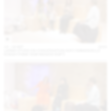
14 – 16 SEP
2023
LARMA STUDIO EN CONVERSATION AVEC EMMANUELLE
KHANH (THINK TANK MAISON SHIFT)