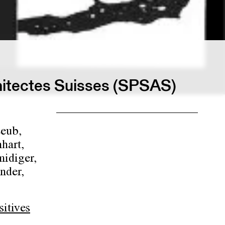
.
chitectes Suisses (SPSAS)
,
Leub,
hart,
midiger,
nder,
sitives