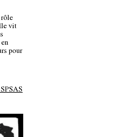
 rôle
le vit
es
 en
urs pour
la SPSAS