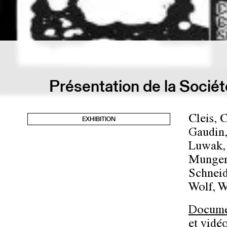
Présentation de la Socié
Cleis, 
EXHIBITION
Gaudin,
Luwak, 
Munger,
Schneid
Wolf, W
Documen
et vidé