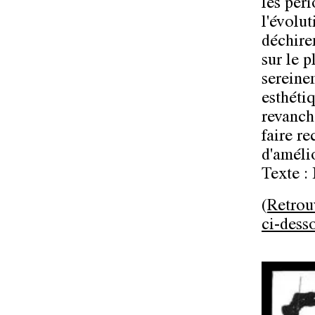
les péri
l'évolut
déchire
sur le p
sereine
esthétiq
revanch
faire re
d'amélio
Texte : 
(
Retrou
ci-dess