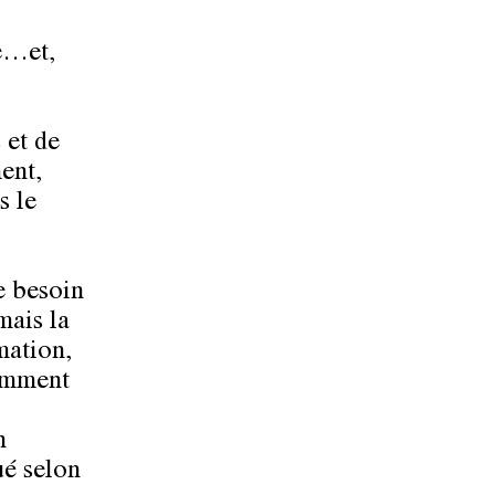
se…et,
 et de
ent,
s le
e besoin
mais la
rmation,
demment
n
ué selon