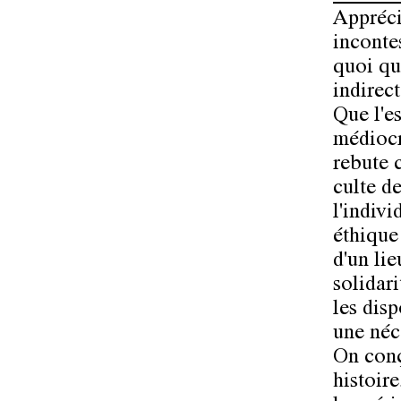
Appréci
inconte
quoi qu'
indirec
Que l'e
médiocr
rebute c
culte de
l'indivi
éthique
d'un li
solidari
les dis
une néce
On conç
histoir