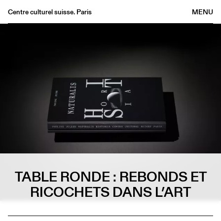
Centre culturel suisse. Paris
MENU
Agenda
Bookshop
Buvette
Archives
Medias
Publications
About
FR
/
EN
TABLE RONDE : REBONDS ET
RICOCHETS DANS L’ART