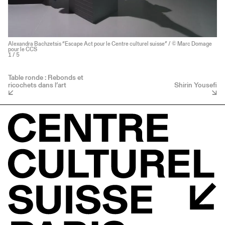
Alexandra Bachzetsis “Escape Act pour le Centre culturel suisse” / © Marc Domage
pour le CCS
1
/ 5
Table ronde : Rebonds et
ricochets dans l’art
Shirin Yousefi