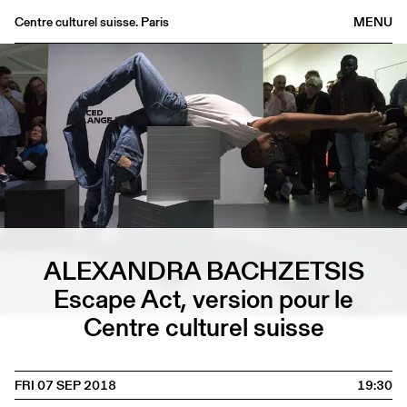
Centre culturel suisse. Paris
MENU
Agenda
Bookshop
Buvette
Archives
Medias
Publications
About
ALEXANDRA BACHZETSIS
FR
/
EN
Escape Act, version pour le
Centre culturel suisse
FRI 07 SEP 2018
19:30