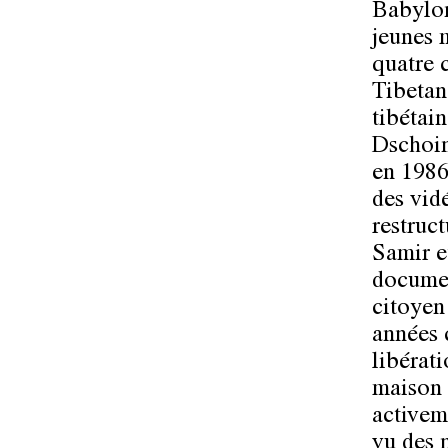
Babylon
jeunes 
quatre 
Tibetan
tibétai
Dschoint
en 1986
des vid
restruc
Samir e
documen
citoyen
années 
libérati
maison 
activem
vu des 