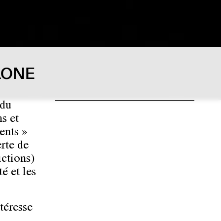
LONE
 du
ms et
ents »
rte de
ictions)
é et les
téresse