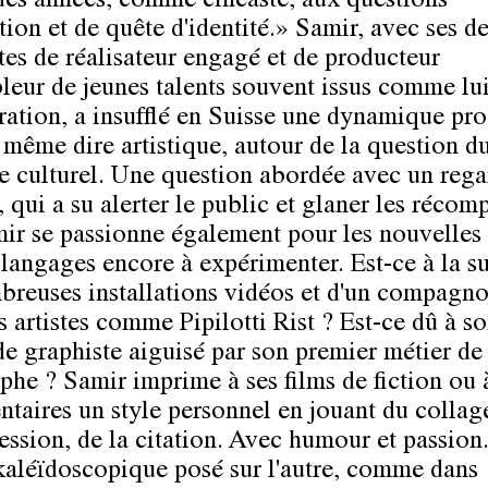
des années, comme cinéaste, aux questions
tion et de quête d'identité.» Samir, avec ses d
tes de réalisateur engagé et de producteur
leur de jeunes talents souvent issus comme lu
ration, a insufflé en Suisse une dynamique pro
 même dire artistique, autour de la question d
e culturel. Une question abordée avec un rega
, qui a su alerter le public et glaner les récom
ir se passionne également pour les nouvelles
s langages encore à expérimenter. Est-ce à la su
breuses installations vidéos et d'un compagn
s artistes comme Pipilotti Rist ? Est-ce dû à s
de graphiste aiguisé par son premier métier de
phe ? Samir imprime à ses films de fiction ou 
taires un style personnel en jouant du collage
ession, de la citation. Avec humour et passion
kaléïdoscopique posé sur l'autre, comme dans