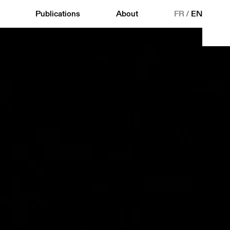
Publications
About
FR
/
EN