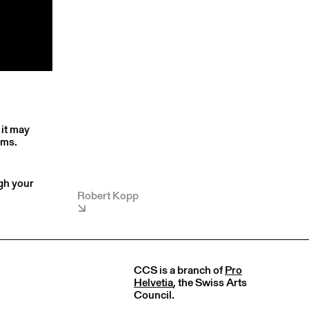
 it may
rms.
ugh your
Robert Kopp
CCS is a branch of
Pro
Helvetia
, the Swiss Arts
Council.