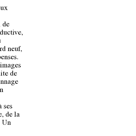
eux
i de
ductive,
u
rd neuf,
penses.
 images
ite de
onnage
on
à ses
, de la
. Un