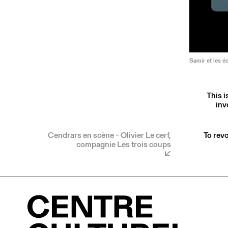
Samir et les é
This i
inv
Cendrars en scène - Olivier Le cerf,
To revo
compagnie Les trois coups