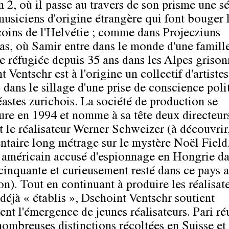
 2, où il passe au travers de son prisme une sé
musiciens d'origine étrangère qui font bouger 
coins de l'Helvétie ; comme dans Projecziuns
as, où Samir entre dans le monde d'une famill
ne réfugiée depuis 35 ans dans les Alpes grison
 Ventschr est à l'origine un collectif d'artiste
 dans le sillage d'une prise de conscience poli
éastes zurichois. La société de production se
ture en 1994 et nomme à sa tête deux directeurs
t le réalisateur Werner Schweizer (à découvrir
taire long métrage sur le mystère Noël Field
 américain accusé d'espionnage en Hongrie da
cinquante et curieusement resté dans ce pays a
on). Tout en continuant à produire les réalisat
déjà « établis », Dschoint Ventschr soutient
ent l'émergence de jeunes réalisateurs. Pari ré
nombreuses distinctions récoltées en Suisse et