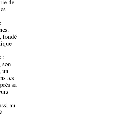
rie de
les
e
nes.
s, fondé
tique
 :
, son
, un
ns les
près sa
eurs
ussi au
 à