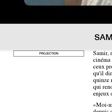
SAM
Samir, 
PROJECTION
cinéma s
ceux pr
qu'il d
quinze 
qui reno
enjeux 
«Moi-mê