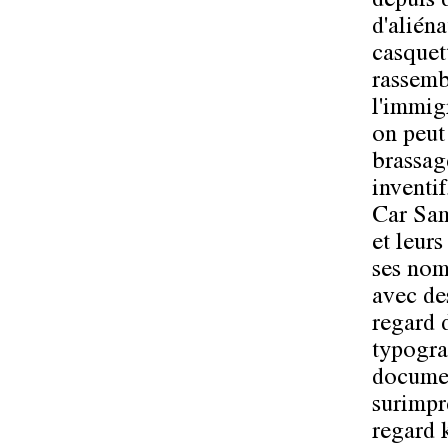
depuis 
d'aliéna
casquet
rassemb
l'immig
on peut
brassag
inventif
Car Sam
et leur
ses nom
avec de
regard 
typogra
documen
surimpr
regard 