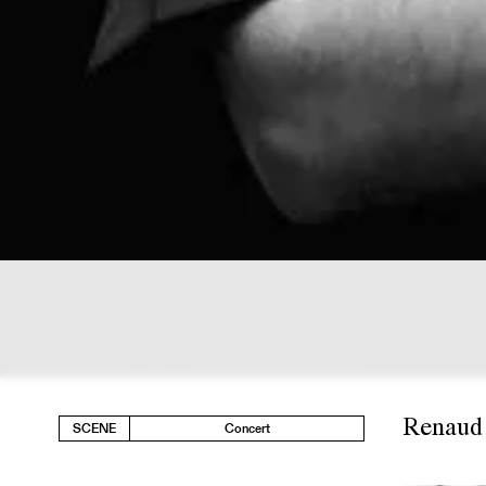
Renaud 
SCENE
Concert