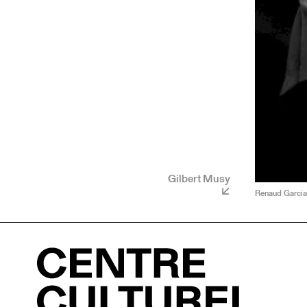
Gilbert Musy
Renaud Garcia