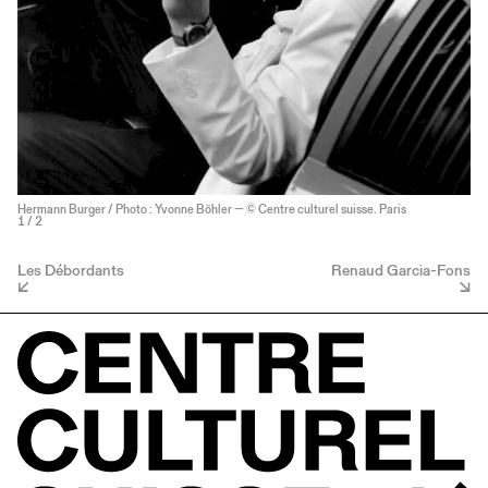
Hermann Burger / Photo : Yvonne Böhler — © Centre culturel suisse. Paris
1
/ 2
Les Débordants
Renaud Garcia-Fons