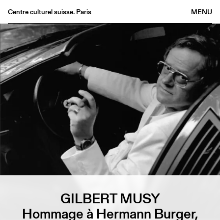
Centre culturel suisse. Paris
MENU
Agenda
Bookshop
Buvette
Archives
Medias
Publications
About
FR
/
EN
GILBERT MUSY
Hommage à Hermann Burger,