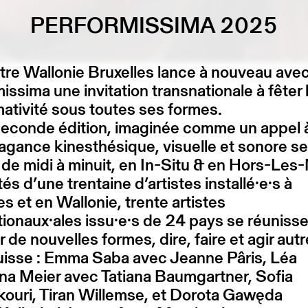
PERFORMISSIMA 2025
re Wallonie Bruxelles lance à nouveau ave
issima une invitation transnationale à fêter 
ativité sous toutes ses formes.
seconde édition, imaginée comme un appel 
vagance kinesthésique, visuelle et sonore se
 de midi à minuit, en In-Situ & en Hors-Les
és d’une trentaine d’artistes installé·e·s à
es et en Wallonie, trente artistes
tionaux·ales issu·e·s de 24 pays se réuniss
r de nouvelles formes, dire, faire et agir aut
uisse : Emma Saba avec Jeanne Pâris, Léa
na Meier avec Tatiana Baumgartner, Sofia
ouri, Tiran Willemse, et Dorota Gawęda