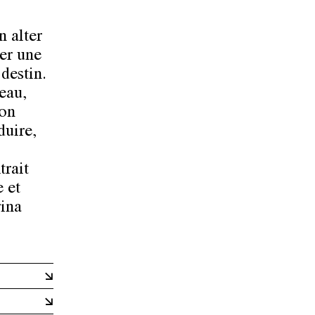
n alter
er une
destin.
eau,
son
duire,
trait
e et
rina