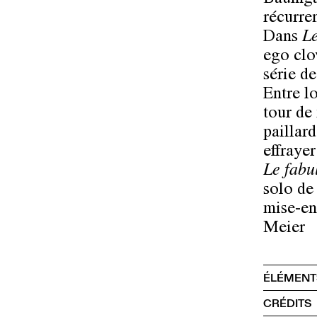
Baumgar
récurren
Dans
Le
ego clo
série d
Entre l
tour de
paillard
effrayer
Le fabu
solo de
mise-en
Meier
ÉLÉMENT
CRÉDITS