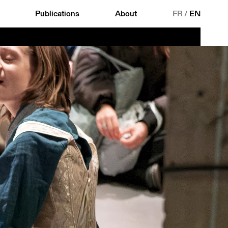
Publications
About
FR
/
EN