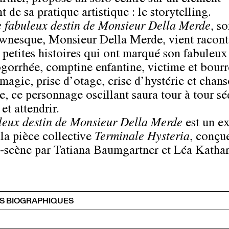
tner, propose un solo centré sur un élément
t de sa pratique artistique : le storytelling.
 fabuleux destin de Monsieur Della Merde
, so
wnesque, Monsieur Della Merde, vient racont
e petites histoires qui ont marqué son fabuleux 
ogorrhée, comptine enfantine, victime et bourr
 magie, prise d’otage, crise d’hystérie et chan
e, ce personnage oscillant saura tour à tour sé
 et attendrir.
leux destin de Monsieur Della Merde
est un ex
 la pièce collective
Terminale Hysteria
, conçu
-scène par Tatiana Baumgartner et Léa Katha
S BIOGRAPHIQUES