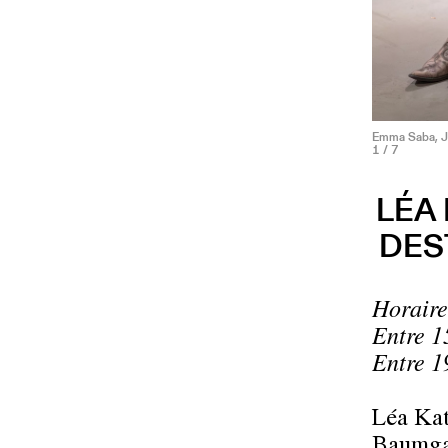
Emma Saba, Jal
1
/ 7
LÉA 
DES
Horaire
Entre 1
Entre 1
Léa Kat