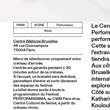
Le Cent
PARIS
SCENE
Performance
Perform
Show
perform
Centre Wallonie Bruxelles
Cette 
46 rue Quincampoix
75004 Paris
l’extra
tiendra
Merci de sélectionner uniquement votre
créneau d’arrivée.
Aux côt
L’entrée est garantie pendant ± 30
Bruxell
minutes autour de ce créneau.
À l’accueil, un bracelet sera distribué,
interna
permettant d’entrer et sortir librement
explore
des espaces du festival.
Le billet donne accès à toute la
Côté s
programmation du Festival
Kathari
PERFORMISSIMA, au CWB Paris et au
Centre Culturel de Serbie, à partir du
Koulouk
créneau choisi.