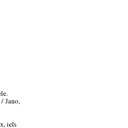
èle.
 / Jano,
x, iels