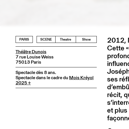
2012, M
PARIS
SCENE
Theatre
Show
Cette «
Théâtre Dunois
profon
7 rue Louise Weiss
75013 Paris
influen
Joséph
Spectacle dès 8 ans.
Spectacle dans le cadre du
Mois Kréyol
ses réf
2025 +
d’embûc
récit, 
s’inter
et plus
façonn