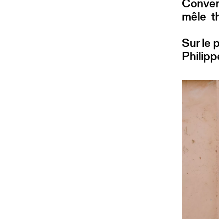
Conver
mêle t
Sur le 
Philip