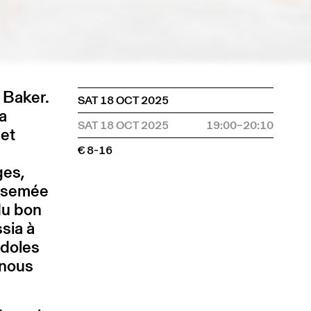
 Baker.
SAT 18 OCT 2025
a
SAT 18 OCT 2025
19:00–20:10
 et
€ 8-16
ges,
, semée
du bon
ssia à
idoles
 nous