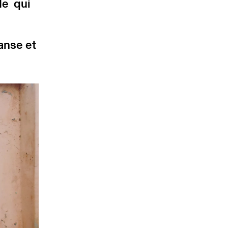
de qui
danse et