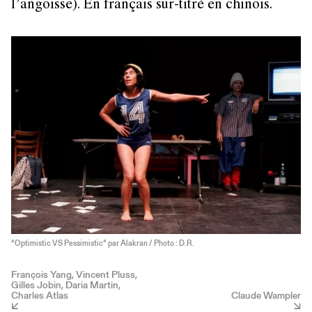
l’angoisse). En français sur-titré en chinois.
“Optimistic VS Pessimistic” par Alakran / Photo : D.R.
François Yang, Vincent Pluss,
Gilles Jobin, Daria Martin,
Charles Atlas
Claude Wampler