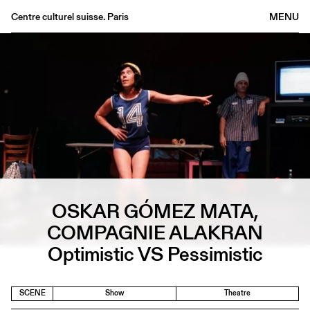
Centre culturel suisse. Paris
MENU
Agenda
Bookshop
Buvette
Archives
Medias
Publications
About
FR
/
EN
OSKAR GÓMEZ MATA,
COMPAGNIE ALAKRAN
Optimistic VS Pessimistic
SCENE
Show
Theatre