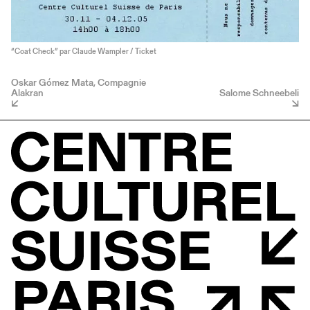
“Coat Check” par Claude Wampler / Ticket
Oskar Gómez Mata, Compagnie
Alakran
Salome Schneebeli