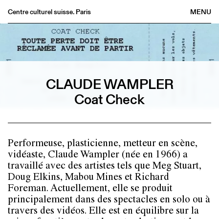
Centre culturel suisse. Paris
MENU
Agenda
Bookshop
Buvette
Archives
CLAUDE WAMPLER
Medias
Coat Check
Publications
About
FR
/
EN
Performeuse, plasticienne, metteur en scène,
vidéaste, Claude Wampler (née en 1966) a
travaillé avec des artistes tels que Meg Stuart,
Doug Elkins, Mabou Mines et Richard
Foreman. Actuellement, elle se produit
principalement dans des spectacles en solo ou à
travers des vidéos. Elle est en équilibre sur la