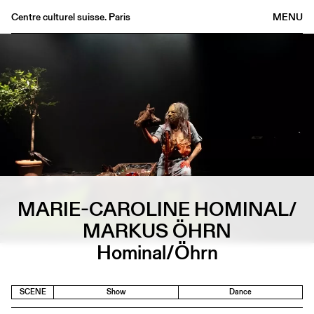
Centre culturel suisse. Paris
MENU
Agenda
Bookshop
Buvette
Archives
Medias
Publications
About
MARIE-CAROLINE HOMINAL/
FR
/
EN
MARKUS ÖHRN
Hominal/Öhrn
SCENE
Show
Dance