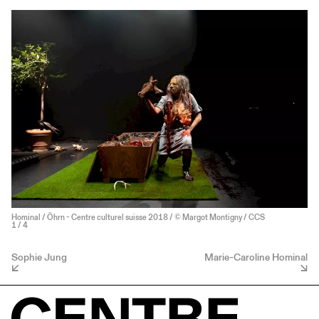
Hominal / Öhrn - Centre culturel suisse 2018 / © Margot Montigny / CCS
1
/ 4
Sophie Jung
Marie-Caroline Hominal