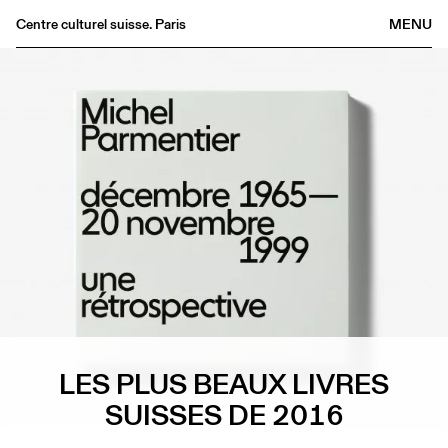
Centre culturel suisse. Paris
MENU
Agenda
Bookshop
Buvette
Archives
Medias
Publications
About
FR
/
EN
LES PLUS BEAUX LIVRES
SUISSES DE 2016