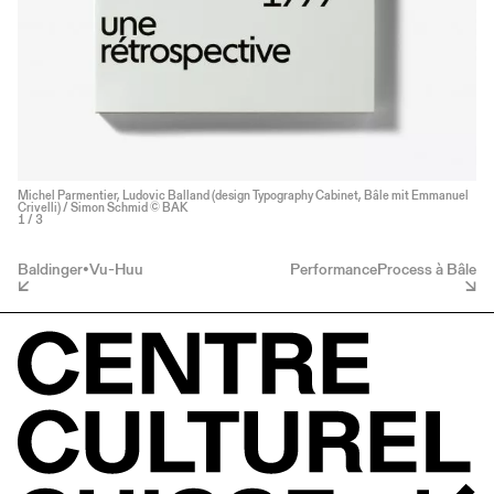
Michel Parmentier, Ludovic Balland (design Typography Cabinet, Bâle mit Emmanuel
Crivelli) / Simon Schmid © BAK
1
/ 3
Baldinger•Vu-Huu
PerformanceProcess à Bâle