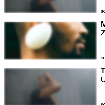
S
0
Z
S
0
U
S