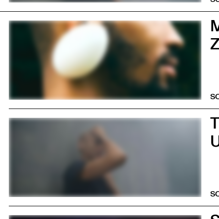
0
Z
S
0
U
S