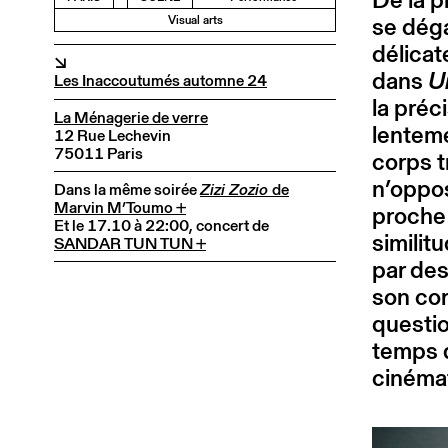
se dég
Visual arts
délicat
↘
dans
U
Les Inaccoutumés automne 24
la préc
La Ménagerie de verre
lenteme
12 Rue Lechevin
75011 Paris
corps 
n’oppos
Dans la même soirée
Zizi Zozio
de
Marvin M’Toumo +
proche 
Et le 17.10 à 22:00, concert de
similit
SANDAR TUN TUN +
par des
son cor
questio
temps 
cinéma