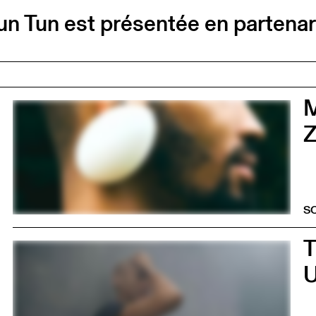
 Tun est présentée en partenaria
0
Z
S
0
U