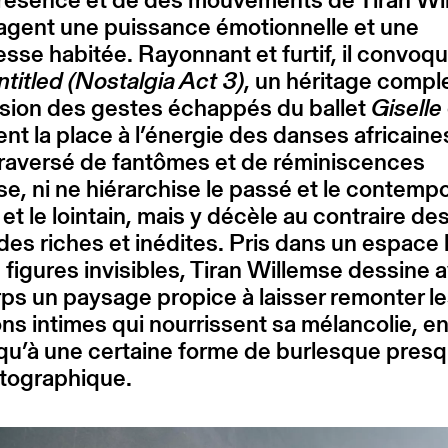
agent une puissance émotionnelle et une
esse habitée. Rayonnant et furtif, il convoqu
ntitled (Nostalgia Act 3)
, un héritage compl
ision des gestes échappés du ballet
Giselle
nt la place à l’énergie des danses africaine
traversé de fantômes et de réminiscences
e, ni ne hiérarchise le passé et le contempo
et le lointain, mais y décèle au contraire de
udes riches et inédites. Pris dans un espace
 figures invisibles, Tiran Willemse dessine 
ps un paysage propice à laisser remonter l
ns intimes qui nourrissent sa mélancolie, 
qu’à une certaine forme de burlesque pres
tographique.