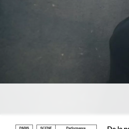
De la 
PARIS
SCENE
Performance