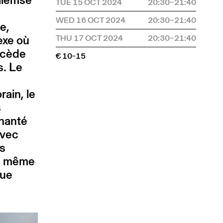
TUE 15 OCT 2024
20:30–21:40
WED 16 OCT 2024
20:30–21:40
e,
exe où
THU 17 OCT 2024
20:30–21:40
cède
€ 10-15
s. Le
rain, le
s
 hanté
avec
es
en même
que