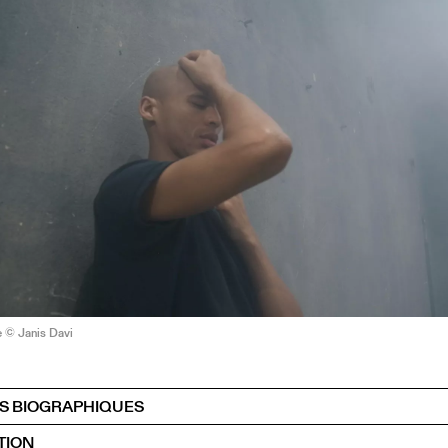
e © Janis Davi
S BIOGRAPHIQUES
TION