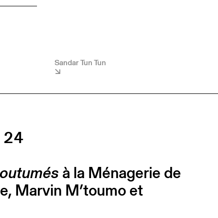
Sandar Tun Tun
 24
coutumés
à la Ménagerie de
se, Marvin M’toumo et