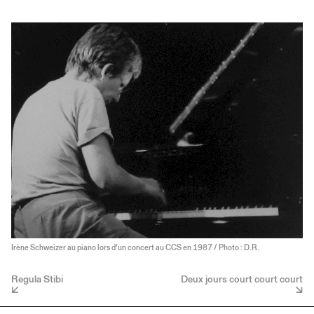
Irène Schweizer au piano lors d’un concert au CCS en 1987 / Photo : D.R.
Regula Stibi
Deux jours court court court