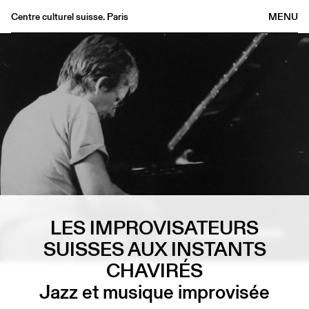
Centre culturel suisse. Paris
MENU
Agenda
Bookshop
Buvette
Archives
Medias
Publications
About
FR
/
EN
LES IMPROVISATEURS
SUISSES AUX INSTANTS
CHAVIRÉS
Jazz et musique improvisée