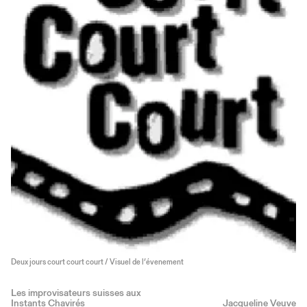
Deux jours court court court / Visuel de l’évenement
Les improvisateurs suisses aux
Instants Chavirés
Jacqueline Veuve