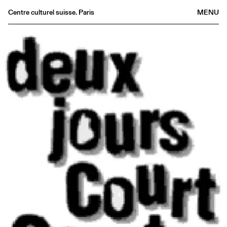
Centre culturel suisse. Paris
MENU
Agenda
Bookshop
Buvette
Archives
Medias
Publications
About
FR
/
EN