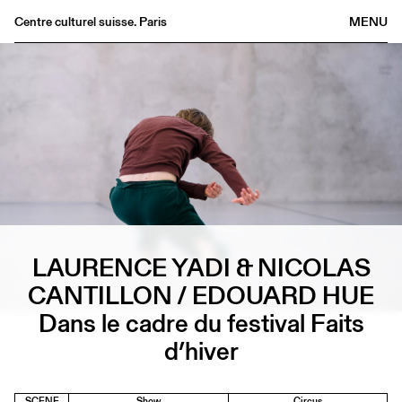
Centre culturel suisse. Paris
MENU
Agenda
Bookshop
Buvette
Archives
Medias
Publications
About
LAURENCE YADI & NICOLAS
FR
/
EN
CANTILLON / EDOUARD HUE
Dans le cadre du festival Faits
d’hiver
SCENE
Show
Circus