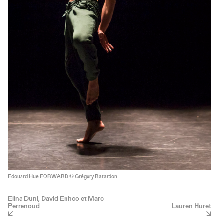
Edouard Hue FORWARD © Grégory Batardon
Elina Duni, David Enhco et Marc
Perrenoud
Lauren Huret