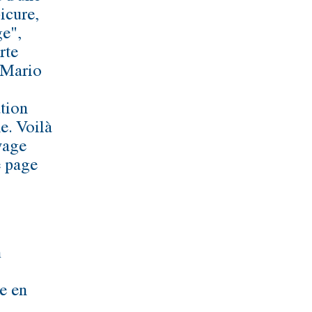
icure,
ge",
rte
 Mario
ation
e. Voilà
yage
e page
h
e en