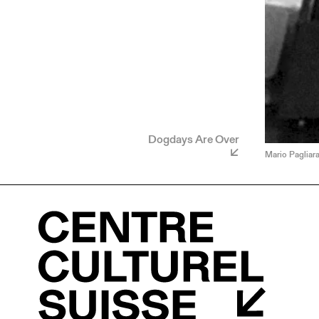
Dogdays Are Over
Mario Pagliara