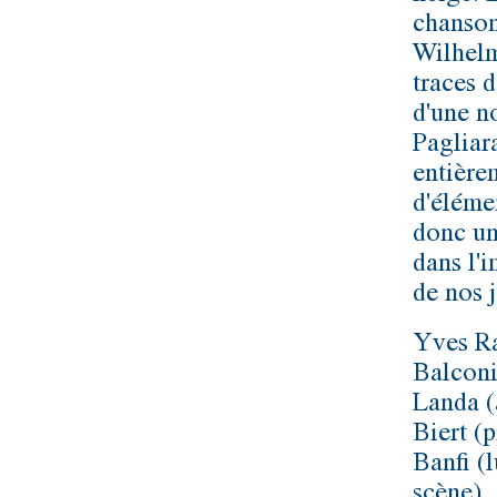
chanson
Wilhelm
traces 
d'une n
Pagliar
entière
d'éléme
donc un
dans l'
de nos j
Yves Ra
Balconi
Landa (
Biert (
Banfi (
scène)