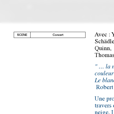
Avec : 
SCENE
Concert
Schädle
Quinn,
Thomas 
" … la 
couleur
Le blan
Robert
Une pro
travers
neige. 