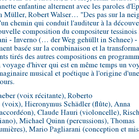
nette enfantine alternent avec les paroles d'Ep
 Müller, Robert Walser… "Des pas sur la nei
d'un chemin qui conduit l'auditeur à la découve
ouvelle composition du compositeur tessinois
ani - Inverno (… der Weg gehüllt in Schnee) -
ment basée sur la combinaison et la transform
nts tirés des autres compositions en programm
 voyage d'hiver qui est en même temps un vo
imaginaire musical et poétique à l'origine d'un
ours.
eber (voix récitante), Roberto
 (voix), Hieronymus Schädler (flûte), Anna
accordéon), Claude Hauri (violoncelle), Risc
piano), Michael Quinn (percussions), Thomas
lumières), Mario Pagliarani (conception et mis