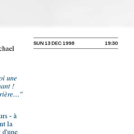
SUN 13 DEC 1998
19:30
chael
oi une
ant !
prière…"
rs - à
nt la
 d'une