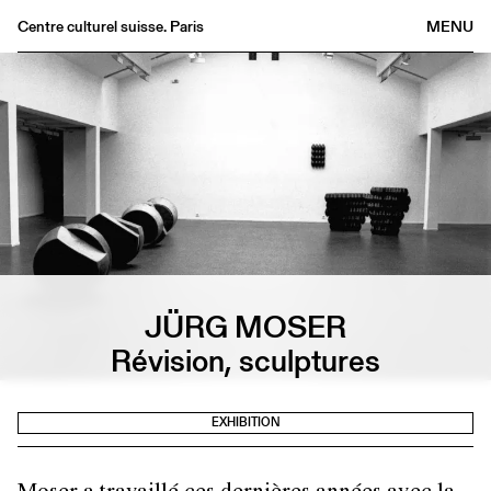
Centre culturel suisse. Paris
MENU
Agenda
Bookshop
Buvette
Archives
Medias
Publications
About
JÜRG MOSER
FR
/
EN
Révision, sculptures
EXHIBITION