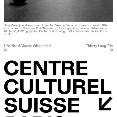
Jürg Moser (vue d’exposition) à gauche : “Aus der Serie der Transmissionen”, 1989,
cire - à droite : “Révision I” et “Révision II”, 1991, graphite - au mur : “Abwesende
Skulptur”, 1991, graphite / Photo : Aline Kundig — © Centre culturel suisse. Paris
1
/ 4
L'Atelier d'Alberto Giacometti
Thierry Lang Trio