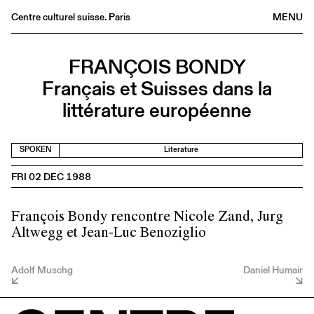
Centre culturel suisse. Paris
MENU
Agenda
FRANÇOIS BONDY
Bookshop
Français et Suisses dans la
Buvette
littérature européenne
Archives
Medias
SPOKEN
Literature
Publications
FRI 02 DEC 1988
About
FR
/
EN
François Bondy rencontre Nicole Zand, Jurg
Altwegg et Jean-Luc Benoziglio
Adolf Muschg
Daniel Humair