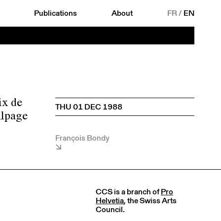
Publications
About
FR
/
EN
ix de
THU 01 DEC 1988
Alpage
François Bondy
CCS is a branch of
Pro
Helvetia
, the Swiss Arts
Council.